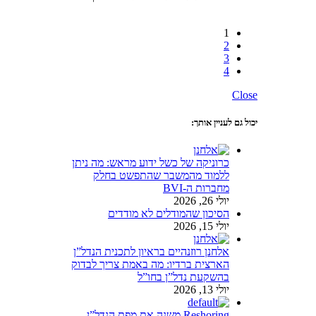
1
2
3
4
Close
יכול גם לעניין אותך:
כרוניקה של כשל ידוע מראש: מה ניתן
ללמוד מהמשבר שהתפשט בחלק
מחברות ה-BVI
יולי 26, 2026
הסיכון שהמודלים לא מודדים
יולי 15, 2026
אלחנן רוזנהיים בראיון לתכנית הנדל”ן
הארצית ברדיו: מה באמת צריך לבדוק
בהשקעת נדל”ן בחו”ל
יולי 13, 2026
Reshoring משנה את מפת הנדל”ן