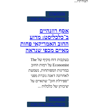
תנודתיו...
מהתקשורת
קרוסלת כתבות בדף הבית
אסף רוזנהיים
ב־כלכליסט: מדוע
החוב האמריקאי פחות
מאיים מכפי שנראה
בעקבות דוח מקיף של The
Economist על רמות החוב
במדינות המפותחות, נשמעת
לאחרונה דאגה גוברת מפני
“ספירלת חוב” שתאיים על
יציבותן של כלכלות ...
מהתקשורת
קרוסלת כתבות בדף הבית