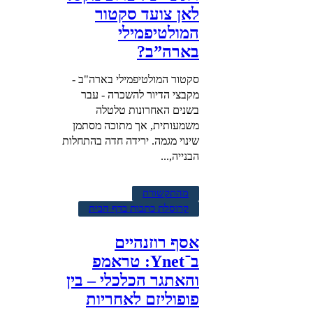
לאן צועד סקטור
המולטיפמילי
בארה”ב?
סקטור המולטיפמילי בארה"ב -
מקבצי הדיור להשכרה - עבר
בשנים האחרונות טלטלה
משמעותית, אך מתוכה מסתמן
שינוי מגמה. ירידה חדה בהתחלות
הבנייה,...
מהתקשורת
קרוסלת כתבות בדף הבית
אסף רוזנהיים
ב־Ynet: טראמפ
והאתגר הכלכלי – בין
פופוליזם לאחריות