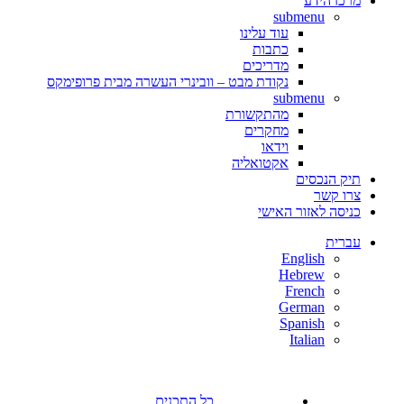
מרכז הידע
submenu
עוד עלינו
כתבות
מדריכים
נקודת מבט – וובינרי העשרה מבית פרופימקס
submenu
מהתקשורת
מחקרים
וידאו
אקטואליה
תיק הנכסים
צרו קשר
כניסה לאזור האישי
עברית
English
Hebrew
French
German
Spanish
Italian
כל התכנים