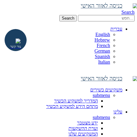
כניסה לאזור האישי
Search
Search
עברית
English
Hebrew
French
צור קשר
German
Spanish
Italian
כניסה לאזור האישי
משקיעים כשירים
submenu
המדריך למשקיע הכשיר
מתחם הידע למשקיע הכשיר
עלינו
submenu
ידע מצטבר
ועדת ההשקעות
המשקיעים שלנו