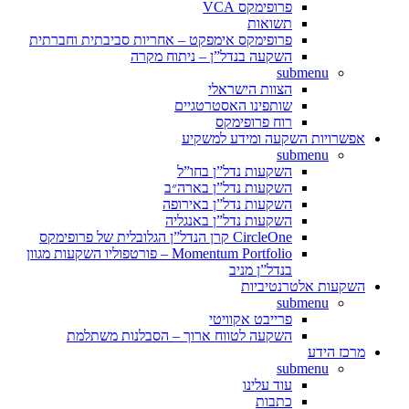
פרופימקס VCA
תשואות
פרופימקס אימפקט – אחריות סביבתית וחברתית
השקעה בנדל”ן – ניתוח מקרה
submenu
הצוות הישראלי
שותפינו האסטרטגיים
רוח פרופימקס
אפשרויות השקעה ומידע למשקיע
submenu
השקעות נדל”ן בחו”ל
השקעות נדל”ן בארה״ב
השקעות נדל”ן באירופה
השקעות נדל”ן באנגליה
CircleOne קרן הנדל”ן הגלובלית של פרופימקס
Momentum Portfolio – פורטפוליו השקעות מגוון
בנדל”ן מניב
השקעות אלטרנטיביות
submenu
פרייבט אקוויטי
השקעה לטווח ארוך – הסבלנות משתלמת
מרכז הידע
submenu
עוד עלינו
כתבות