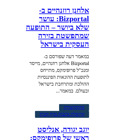
אלחנן רוזנהיים ב-
Bizportal: עושר
שלא ביושר – התופעה
שמתפשטת בזירה
העסקית בישראל
במאמר דעה שפורסם ב-
Bizportal אלחנן רוזנהיים, מייסד
ומנכ"ל פרופימקס, מתייחס
לתופעת ההונאות הפיננסיות
ההולכת ומתרחבת בישראל
ובעולם. במאמר...
מהתקשורת
קרוסלת כתבות בדף הבית
יוגב יגודה, אנליסט
ראשי של פרופימקס: