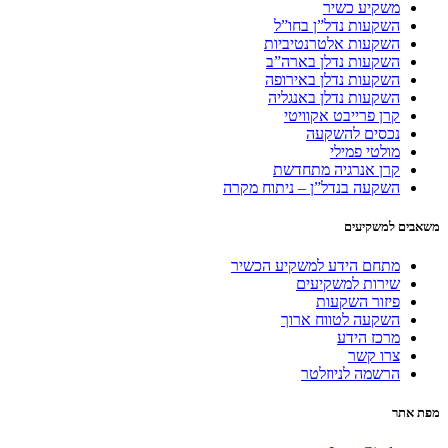
משקיע כשיר
השקעות נדל”ן בחו”ל
השקעות אלטרנטיביות
השקעות נדלן בארה”ב
השקעות נדלן באירופה
השקעות נדלן באנגליה
קרן פרייבט אקוויטי
נכסים להשקעה
מולטי פמילי
קרן אנרגיה מתחדשת
השקעה בנדל”ן – ניתוח מקרה
משאבים למשקיעים
מתחם הידע למשקיע הכשיר
שירות למשקיעים
פיזור השקעות
השקעה לטווח ארוך
מרכז הידע
צרו קשר
הרשמה לניוזלטר
מפת אתר