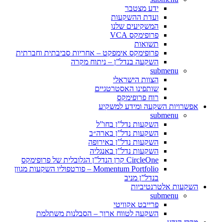
ידע מצטבר
ועדת ההשקעות
המשקיעים שלנו
פרופימקס VCA
תשואות
פרופימקס אימפקט – אחריות סביבתית וחברתית
השקעה בנדל”ן – ניתוח מקרה
submenu
הצוות הישראלי
שותפינו האסטרטגיים
רוח פרופימקס
אפשרויות השקעה ומידע למשקיע
submenu
השקעות נדל”ן בחו”ל
השקעות נדל”ן בארה״ב
השקעות נדל”ן באירופה
השקעות נדל”ן באנגליה
CircleOne קרן הנדל”ן הגלובלית של פרופימקס
Momentum Portfolio – פורטפוליו השקעות מגוון
בנדל”ן מניב
השקעות אלטרנטיביות
submenu
פרייבט אקוויטי
השקעה לטווח ארוך – הסבלנות משתלמת