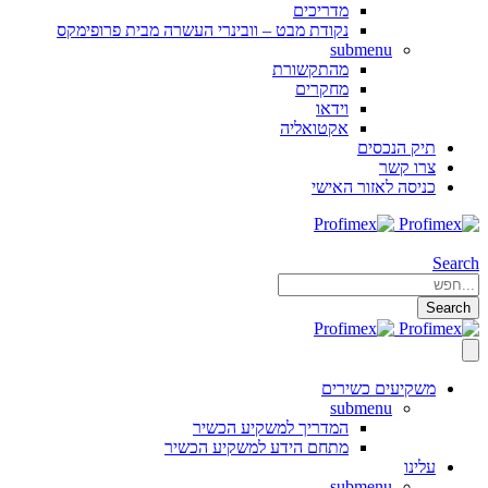
מדריכים
נקודת מבט – וובינרי העשרה מבית פרופימקס
submenu
מהתקשורת
מחקרים
וידאו
אקטואליה
תיק הנכסים
צרו קשר
כניסה לאזור האישי
Search
Search
משקיעים כשירים
submenu
המדריך למשקיע הכשיר
מתחם הידע למשקיע הכשיר
עלינו
submenu