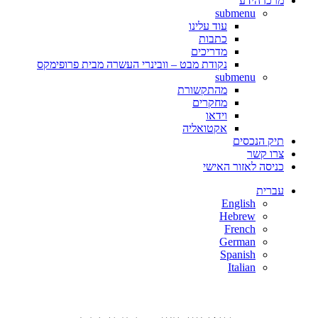
מרכז הידע
submenu
עוד עלינו
כתבות
מדריכים
נקודת מבט – וובינרי העשרה מבית פרופימקס
submenu
מהתקשורת
מחקרים
וידאו
אקטואליה
תיק הנכסים
צרו קשר
כניסה לאזור האישי
עברית
English
Hebrew
French
German
Spanish
Italian