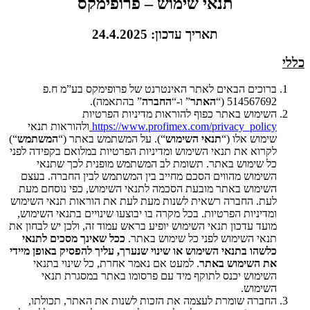
תנאי שימוש – פרופימקס
תאריך עדכון: 24.4.2025
כללי
ברוכים הבאים לאתר האינטרנט של פרופימקס בע”מ ח.פ
514567692 (“
האתר
” ו-“
החברה
” בהתאמה).
השימוש באתר כפוף להוראות מדיניות הפרטיות
https://www.profimex.com/privacy_policy
ולהוראות תנאי
שימוש אלו (“
תנאי השימוש
“). על המשתמש באתר (“
המשתמש
“)
לקרוא את תנאי השימוש ומדיניות הפרטיות במלואם בקפידה לפני
כל שימוש באתר. תשומת לב המשתמש מופנית לכך שתנאי
השימוש מהווים הסכם מחייב בין המשתמש לבין החברה. בעצם
השימוש באתר מובעת הסכמה לתנאי השימוש, כפי נוסחם מעת
לעת. החברה רשאית לשנות מעת לעת את הוראות תנאי השימוש
ומדיניות הפרטיות. בכל מקרה בו יבוצעו שינויים בתנאי השימוש,
מועד עדכון תנאי השימוש יופיע בראש עמוד זה, ולכן יש לבחון את
תנאי השימוש לפני כל שימוש באתר.
ככל שאינך מסכים לתנאי
כלשהו בתנאי השימוש או שינוי שנערך, עליך להפסיק באופן מיידי
את השימוש באתר
. למעט אם נאמר אחרת, כל שינוי בתנאי
השימוש יכנס לתוקף מיד עם פרסומו באתר במסגרת תנאי
השימוש.
החברה שומרת לעצמה את הזכות לשנות את האתר, תכולתו,