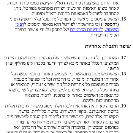
את זהותם באמצעות כתובת הדוא”ל הקיימת במערכות החברה.
לאחר ביצוע האימות הראשוני ויצירת משתמש בפורטל, ניתן
להתחבר לפורטל באמצעות כתובת דוא”ל וסיסמה.
המשקיע מסכים ומאשר כי הפורטל מתופעל על-ידי ספק חיצוני
(“
הספק
“) וכי בהרשמתו לפורטל הוא מאשר ומסכים ל
תנאי
השימוש
ו
ל
מדיניות הפרטיות
של הספק על-ידי אישור בתיבת
הסימון הייעודית.
שיפוי והגבלת אחריות
האתר וכן כל התכנים והשימושים שלו מוצעים כמות שהם. המידע
המקצועי הנכלל באתר מובא לצורך ידיעה בלבד ואינו מחליף יעוץ
פרטני.
המשתמש מסכים ומאשר כי השימוש באתר ובתכניו נעשה על
אחריותו הבלעדית. מובהר, כי החברה וכל מי שפועל מטעמה
מסירים מעצמם כל אחריות לכל נזק ישיר או עקיף, תוצאתי או
מיוחד מכל סוג שהוא, שייגרם למשתמש ו/או לצד שלישי כלשהו
כתוצאה מן השימוש באתר או בתכניו, לרבות כתוצאה
מההסתמכות עליהם.
החברה לא תהיה אחראית לכל תקלה מסוג כלשהו, לרבות תקלות
ברשת האינטרנט, בקווי תקשורת, ברשת סלולרית, ברשת
תקשורת אלחוטית, במכשיר נייד (לרבות נזק הנגרם למכשיר נייד
מהכניסה לאתר ו/או השימוש בו, לרבות מחיקת מידע וצורך
בפרמוט המכשיר), בחומרה (לרבות שרתים של החברה) ו/או
בתוכנה ו/או עקב תחזוקה של האתר אשר תידרש מעת לעת ו/או