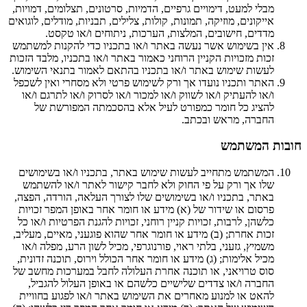
מבלי למעט, דימויים גרפיים, הדמיות, סרטונים, תצלומים, דמויות,
אייקונים, מוזיקה, תמונות, קולות, צלילים, תבניות, מודלים, לוגואים
מדדים, חישובים, המלצות, הערכות, ניתוחים ו/או טקסט.
אין בשימוש אשר נעשה באתר ו/או בתכניו כדי להקנות למשתמש
זכות מזכויות הקניין הרוחני כאמור באתר ו/או בתכניו, מלבד הזכות
לעשות שימוש באתר ו/או בתכניו בהתאם לאמור בתנאי השימוש.
האתר ותכניו נועדו אך ורק לשימוש פרטי ולא מסחרי ואין לשכפל
ו/או להעתיק ו/או לשווק ו/או למכור ו/או לסרוק ו/או לתרגם ו/או
להציג כל חומר כמפורט לעיל אלא בהסכמתה המפורשת של
החברה, מראש ובכתב.
חובות המשתמש
המשתמש מתחייב לעשות שימוש באתר, בתכניו ו/או בשימושים
שלו אך ורק על פי החוק ולא לחבר קישור לאתר ו/או להשתמש
באתר, בתכניו ו/או בשימושים שלו לצורך העלאה, הורדה, הפצה,
פרסום או שידור של (א) מידע או חומר אחר באופן המפר זכויות
כלשהן, לרבות, זכויות קניין רוחני, זכויות להגנת הפרטיות ו/או כל
זכות אחרת; (ב) מידע או חומר אחר שהוא פוגעני, מאיים, מעליב,
משמיץ, גזעני, בלתי ראוי, פורנוגרפי, מכיל לשון הרע, מפלה ו/או
מכיל אלימות; (ג) מידע או חומר אחר הכולל וירוס, תוכנה זדונית,
סוס טרויאני, או תוכנה אחרת העלולה לחבל במערכות מחשב של
החברה ו/או צדדים שלישיים כלשהם או באופן העלול להגביל,
להאט או למנוע מאחרים את השימוש באתר ו/או לפגוע בחוויית