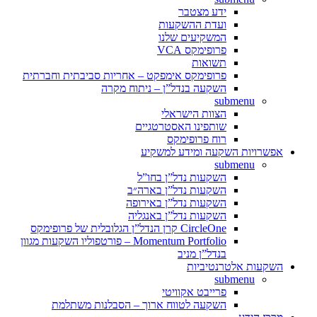
ידע מצטבר
ועדת ההשקעות
המשקיעים שלנו
פרופימקס VCA
תשואות
פרופימקס אימפקט – אחריות סביבתית וחברתית
השקעה בנדל”ן – ניתוח מקרה
submenu
הצוות הישראלי
שותפינו האסטרטגיים
רוח פרופימקס
אפשרויות השקעה ומידע למשקיע
submenu
השקעות נדל”ן בחו”ל
השקעות נדל”ן בארה״ב
השקעות נדל”ן באירופה
השקעות נדל”ן באנגליה
CircleOne קרן הנדל”ן הגלובלית של פרופימקס
Momentum Portfolio – פורטפוליו השקעות מגוון
בנדל”ן מניב
השקעות אלטרנטיביות
submenu
פרייבט אקוויטי
השקעה לטווח ארוך – הסבלנות משתלמת