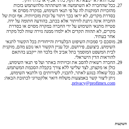
שכזו הוא לא יימצא לא תקף, בלתי אכיף או בלתי חוקי.
ככל שהחברה לא השתמשה או השתהתה מלהשתמש בזכות
מהזכויות המוקנות לה על פי תנאי השימוש, במקרה מסוים או
בסדרת מקרים, לא יראו בכך ויתור על זכות מזכויותיה. אף זכות של
החברה אינה ניתנת לוויתור אלא בכתב, בהודעה חתומה על ידה.
סטייה מתנאי השימוש על ידי החברה במקרה מסוים או בסדרת
מקרים, לא תהווה תקדים ולא ילמדו ממנה גזירה שווה לכל מקרה
אחר בעתיד.
מוסכם כי סמכות השיפוט הבלעדית והייחודית בכל הקשור לתנאי
השימוש, ביצועם, פירושם, וכל עניין הקשור ו/או נובע מהם, מוקנית
לבית המשפט המוסמך בתל אביב ולו בלבד וזה ייקבע בהתאם
להוראות הדין הישראלי.
החברה רשאית להסב את זכויותיה באתר ועל פי תנאי השימוש,
כולן או מקצתן, לצד שלישי ללא צורך בקבלת הסכמת המשתמש.
בכל שאלה בנוגע לאתר, לתכניו, לשירותים בו ולתנאי השימוש,
ניתן ליצור קשר באמצעות משלוח דואר אלקטרוני לכתובת הבאה:
.
privacy@profimex.com
השקעות