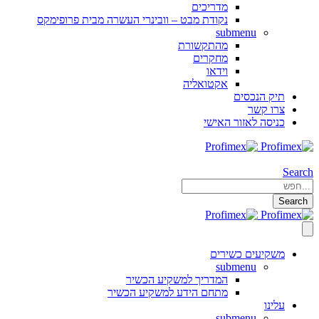
מדריכים
נקודת מבט – וובינרי העשרה מבית פרופימקס
submenu
מהתקשורת
מחקרים
וידאו
אקטואליה
תיק הנכסים
צרו קשר
כניסה לאזור האישי
Search
Search
משקיעים כשירים
submenu
המדריך למשקיע הכשיר
מתחם הידע למשקיע הכשיר
עלינו
submenu