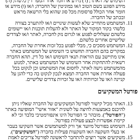
השימוש של האתר; (ד) מידע או חומר אחר המפר דין כלשהו; (ה)
מידע הפוגע בשם הטוב ו/או במוניטין של החברה; ו/או (ו) מידע או
חומר אחר הכולל פרסומת מכל סוג שהוא בלי הרשאה מראש
ובכתב של החברה.
המשתמש מתחייב שלא לעשות שינויים ו/או להתערב בצורה
כלשהי בקוד המקור של האתר ולא להעלות תוכנות ו/או יישומים
כלשהם שעלולים לפגוע או לגרום נזק לחברה, לאתר ו/או לצדדים
שלישיים אחרים כלשהם.
המשתמש מסכים כי, מבלי לפגוע בכל זכות אחרת של החברה,
במקרים בהם החברה תחשוש כי השימוש של המשתמש באתר
אינו מתיישב עם הוראות תנאי השימוש ו/או כל דין, תהא החברה
רשאית להתחקות אחר השימוש של המשתמש באתר, למנוע
מהמשתמש גישה לאתר, לחסום את המשתמש וכן לנקוט בכל
פעולה אחרת אשר החברה תמצא לנכון לנקוט בה כדי להגן על
קניינה ו/או על זכויותיה ו/או על זכויות צדדים שלישיים.
פורטל המשקיעים
האתר מכיל קישור לפורטל המשקיעים של החברה שאליו ניתן
להיכנס באמצעות לחיצה על לשונית “אזור אישי” המופיעה באתר
(“
הפורטל
“). מובהר כי הפורטל הינו אינפורמטיבי בלבד וכי לא
קיימת אפשרות לבצע פעולות בפורטל.
השימוש בפורטל מיועד אך ורק למשתמשים אשר השקיעו בעבר
או בעלי השקעה ו/או השקעות פעילות בחברה (“
המשקיעים
“).
משקיעים אשר רוצים להתחבר לראשונה לפורטל צריכים לאמת