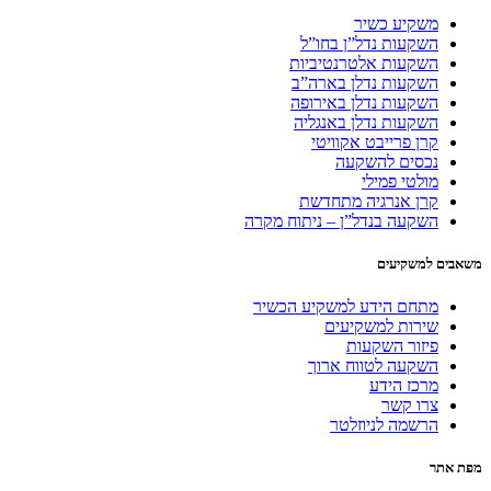
משקיע כשיר
השקעות נדל”ן בחו”ל
השקעות אלטרנטיביות
השקעות נדלן בארה”ב
השקעות נדלן באירופה
השקעות נדלן באנגליה
קרן פרייבט אקוויטי
נכסים להשקעה
מולטי פמילי
קרן אנרגיה מתחדשת
השקעה בנדל”ן – ניתוח מקרה
משאבים למשקיעים
מתחם הידע למשקיע הכשיר
שירות למשקיעים
פיזור השקעות
השקעה לטווח ארוך
מרכז הידע
צרו קשר
הרשמה לניוזלטר
מפת אתר