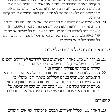
תיקונים באתר. החברה לא תהיה אחראית בגין נזקים ישירים או
עקיפים מכל סוג שהוא, לרבות לתוצאתם, אשר ייגרמו כתוצאה
מכך שמסיבה כלשהי האתר לא יהיה זמין בעת מסוימת או לתקופה
כלשהי.
המשתמש ישפה ויפצה את החברה ו/או את מי מטעמה בגין כל נזק,
חבות, עלויות, הוצאות ו/או הפסדים (לרבות הוצאות משפטיות)
אשר ייגרמו לחברה ו/או מי מטעמה בקשר עם כל מעשה או מחדל
של המשתמש בקשר עם השימוש באתר ו/או בתכניו וכן בקשר עם
כל הפרה של תנאי השימוש.
שירותים ותכנים של צדדים שלישיים
במהלך השימוש באתר, המשתמש עשוי להיחשף לשירותים ותכנים
של צדדים שלישיים, לרבות של שותפים של החברה, נותני
שירותים בתחומי פעילות החברה ועוד.
החברה לא בדקה את השירותים או תכנים אלה או את נכונותם או
התאמתם למשתמש בטרם הכללתם באתר, ולכן, מומלץ כי
המשתמש יבדוק את אותם השירותים או התכנים באופן עצמאי
בטרם יסתמך עליהם או יעשה בהם שימוש, שכן הסתמכות על
אותם תכנים או שירותים והשימוש בהם הינם על אחריותו בלבד.
קישורים
האתר עשוי לכלול קישורים, תכנים, פרסומות, לוגואים וחומרים