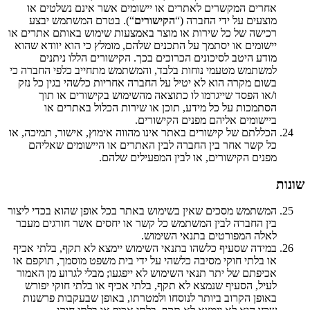
אחרים המקשרים לאתרים או יישומים אשר אינם נשלטים או
מוצעים על ידי החברה (“
הקישורים
“). בטרם המשתמש יבצע
רכישה של כל שירות או מוצר באמצעות שימוש באותם אתרים או
יישומים או יסתמך על התכנים שלהם, מומלץ כי הוא יוודא שהוא
מודע היטב לסיכונים הכרוכים בכך. הקישורים הללו ניתנים
למשתמש מטעמי נוחות בלבד, והמשתמש מתחייב כלפי החברה כי
בשום מקרה הוא לא יטיל על החברה אחריות כלשהי בגין כל נזק
ו/או הפסד שייגרמו לו כתוצאה מהשימוש בקישורים או תוך
הסתמכות על כל מידע, תוכן או שירות הכלול באתרים או
ביישומים אליהם מפנים הקישורים.
הכללתם של קישורים באתר אינו מהווה אימוץ, אישור, תמיכה, או
כל קשר אחר בין החברה לבין האתרים או היישומים שאליהם
מפנים הקישורים, או לבין המפעילים שלהם.
שונות
המשתמש מסכים שאין בשימוש באתר בכל אופן שהוא בכדי ליצור
בין החברה לבין המשתמש כל קשר או יחסים אשר חורגים מעבר
לאלה המפורטים בתנאי השימוש.
במידה שסעיף כלשהו בתנאי השימוש יימצא לא תקף, בלתי אכיף
או בלתי חוקי מסיבה כלשהי על ידי בית משפט מוסמך, תוקפם או
אכיפתם של יתר תנאי השימוש לא ייפגעו; מבלי לגרוע מן האמור
לעיל, הסעיף שנמצא לא תקף, בלתי אכיף או בלתי חוקי יפורש
באופן הקרוב ביותר לנוסחו ולמטרתו, באופן שבעקבות פרשנות