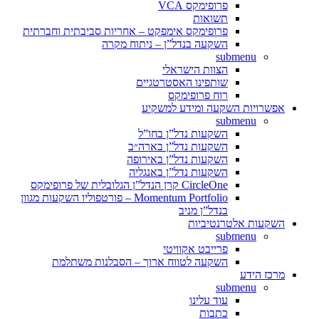
פרופימקס VCA
תשואות
פרופימקס אימפקט – אחריות סביבתית וחברתית
השקעה בנדל”ן – ניתוח מקרה
submenu
הצוות הישראלי
שותפינו האסטרטגיים
רוח פרופימקס
אפשרויות השקעה ומידע למשקיע
submenu
השקעות נדל”ן בחו”ל
השקעות נדל”ן בארה״ב
השקעות נדל”ן באירופה
השקעות נדל”ן באנגליה
CircleOne קרן הנדל”ן הגלובלית של פרופימקס
Momentum Portfolio – פורטפוליו השקעות מגוון
בנדל”ן מניב
השקעות אלטרנטיביות
submenu
פרייבט אקוויטי
השקעה לטווח ארוך – הסבלנות משתלמת
מרכז הידע
submenu
עוד עלינו
כתבות