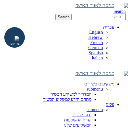
כניסה לאזור האישי
Search
Search
עברית
English
Hebrew
French
צור קשר
German
Spanish
Italian
כניסה לאזור האישי
משקיעים כשירים
submenu
המדריך למשקיע הכשיר
מתחם הידע למשקיע הכשיר
עלינו
submenu
ידע מצטבר
ועדת ההשקעות
המשקיעים שלנו