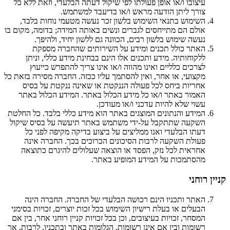
עיצובו ו/או אופן פעולתו לפי שיקול דעתה הבלעדי, וזאת ללא כל
צורך ליתן הודעה מראש ו/או בדיעבד למשתמש.
השימוש בתנאי השימוש בלשון זכר נעשה מטעמי נוחות בלבד,
אולם הם מתייחסים לגברים ונשים באותה המידה; בדומה, מקום בו
נעשה שימוש בלשון רבים, הכוונה גם ללשון יחיד, ולהיפך.
האתר כולל תכנים ומידע על השירותים שהחברה מספקת
ללקוחותיה. מידע ותכנים אלו הינם בבחינת מידע כללי, וניתן
לצרכים כלליים ואינו מהווה ו/או אינו צריך להתפרש כייעוץ
מקצועי, או אחר, ואין להסתמך עליו ככזה. החברה מסירה בזאת כל
אחריות ביחס לכל פעולה הננקטת או שאינה ננקטת על בסיס
האמור באתר ו/או כל מידע הכלול באתר. המידע הכלול באתר
עשוי שלא להיות עדכני ו/או מעודכן.
המידע והנתונים המוצגים באתר הוא מידע כללי בלבד. כל החלטת
השקעה שתתקבל על-ידי משתמש באתר תיעשה על בסיס שיקול
דעתו הבלעדי ואנו ממליצים על ביצוע בדיקה מקיפה לפני כל
פעולת השקעה לרבות הסיכונים הכרוכים בכך. החברה אינה
אחראית לכל נזק, הפסד או הוצאה שעלולים להיגרם כתוצאה
מהסתמכות על המידע המופיע באתר.
קניין רוחני
האתר ותכניו הינם רכושה הבלעדי של החברה. החברה הינה
הבעלים או בעלת רישיון השימוש בכל זכות יוצרים, זכויות בסימני
המסחר, זכויות בעיצובים, וכן בכל זכויות קניין רוחני אחר, בין אם
רשומות ובין אם אינן רשומות, הגלומות באתר ובתכניו, לרבות, אך