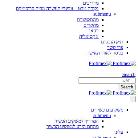
מדריכים
נקודת מבט – וובינרי העשרה מבית פרופימקס
submenu
מהתקשורת
מחקרים
וידאו
אקטואליה
תיק הנכסים
צרו קשר
כניסה לאזור האישי
Search
Search
משקיעים כשירים
submenu
המדריך למשקיע הכשיר
מתחם הידע למשקיע הכשיר
עלינו
submenu