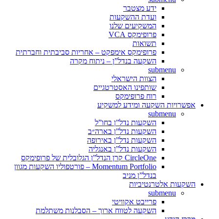
ידע מצטבר
ועדת ההשקעות
המשקיעים שלנו
פרופימקס VCA
תשואות
פרופימקס אימפקט – אחריות סביבתית וחברתית
השקעה בנדל”ן – ניתוח מקרה
submenu
הצוות הישראלי
שותפינו האסטרטגיים
רוח פרופימקס
אפשרויות השקעה ומידע למשקיע
submenu
השקעות נדל”ן בחו”ל
השקעות נדל”ן בארה״ב
השקעות נדל”ן באירופה
השקעות נדל”ן באנגליה
CircleOne קרן הנדל”ן הגלובלית של פרופימקס
Momentum Portfolio – פורטפוליו השקעות מגוון
בנדל”ן מניב
השקעות אלטרנטיביות
submenu
פרייבט אקוויטי
השקעה לטווח ארוך – הסבלנות משתלמת