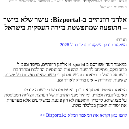
אלחנן רוזנהיים ב-Bizportal: עושר שלא ביושר – התופעה שמתפשטת בזירה
העסקית בישראל
אלחנן רוזנהיים ב-Bizportal: עושר שלא ביושר
– התופעה שמתפשטת בזירה העסקית בישראל
תגיות:
השקעות נדלן
השקעות נדלן בחול 2026
במאמר דעה שפורסם ב-Bizportal אלחנן רוזנהיים, מייסד ומנכ”ל
פרופימקס, מתייחס לתופעת ההונאות הפיננסיות ההולכת ומתרחבת
בישראל ובעולם. במאמר מדגיש אלחנן כי
עושר שאינו מושתת על יושרה,
שקיפות ואחריות – אינו מחזיק לאורך זמן.
המאמר מצטט אלחנן את וורן באפט ומדגיש כי יושרה קודמת
לאינטליגנציה ולמרץ, ומזהיר מפני התרבות של הערצת הצלחה המבוססת
על מצג שווא. לדבריו, התופעה לא רק פוגעת במשקיעים אלא מערערת
את יסודות האמון בכלכלה כולה.
לחצו כאן וקראו את המאמר המלא ב-Bizportal >>