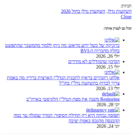
תגיות:
השקעות נדלן
,
השקעות נדלן בחול 2026
Close
יכול גם לעניין אותך:
כרוניקה של כשל ידוע מראש: מה ניתן ללמוד מהמשבר שהתפשט
בחלק מחברות ה-BVI
יולי 26, 2026
הסיכון שהמודלים לא מודדים
יולי 15, 2026
אלחנן רוזנהיים בראיון לתכנית הנדל”ן הארצית ברדיו: מה באמת
צריך לבדוק בהשקעת נדל”ן בחו”ל
יולי 13, 2026
Reshoring משנה את מפת הנדל”ן הלוגיסטי בארה”ב
יוני 28, 2026
תפוסה גבוהה היא רק תחילת הסיפור: המדד שמגלה עד כמה
ההכנסה מהנכס באמת יציבה
יוני 24, 2026