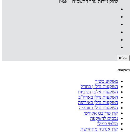
לחוק ניירות ערך התשכ"ח – 1968
השקעות
משקיע כשיר
השקעות נדל”ן בחו”ל
השקעות אלטרנטיביות
השקעות נדלן בארה”ב
השקעות נדלן באירופה
השקעות נדלן באנגליה
קרן פרייבט אקוויטי
נכסים להשקעה
מולטי פמילי
קרן אנרגיה מתחדשת