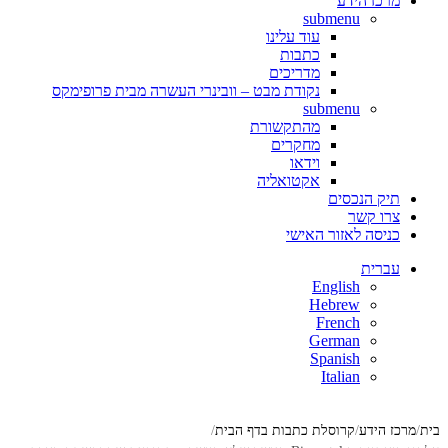
מרכז הידע
submenu
עוד עלינו
כתבות
מדריכים
נקודת מבט – וובינרי העשרה מבית פרופימקס
submenu
מהתקשורת
מחקרים
וידאו
אקטואליה
תיק הנכסים
צרו קשר
כניסה לאזור האישי
עברית
English
Hebrew
French
German
Spanish
Italian
בית
מרכז הידע
קרוסלת כתבות בדף הבית