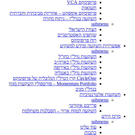
פרופימקס VCA
תשואות
פרופימקס אימפקט – אחריות סביבתית וחברתית
השקעה בנדל”ן – ניתוח מקרה
submenu
הצוות הישראלי
שותפינו האסטרטגיים
רוח פרופימקס
אפשרויות השקעה ומידע למשקיע
submenu
השקעות נדל”ן בחו”ל
השקעות נדל”ן בארה״ב
השקעות נדל”ן באירופה
השקעות נדל”ן באנגליה
CircleOne קרן הנדל”ן הגלובלית של פרופימקס
Momentum Portfolio – פורטפוליו השקעות מגוון
בנדל”ן מניב
השקעות אלטרנטיביות
submenu
פרייבט אקוויטי
השקעה לטווח ארוך – הסבלנות משתלמת
מרכז הידע
submenu
עוד עלינו
כתבות