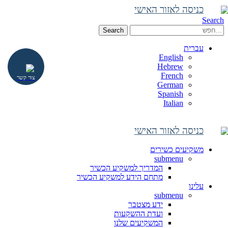
כניסה לאזור האישי
Search
Search
עברית
English
Hebrew
French
צור קשר
German
Spanish
Italian
כניסה לאזור האישי
משקיעים כשירים
submenu
המדריך למשקיע הכשיר
מתחם הידע למשקיע הכשיר
עלינו
submenu
ידע מצטבר
ועדת ההשקעות
המשקיעים שלנו