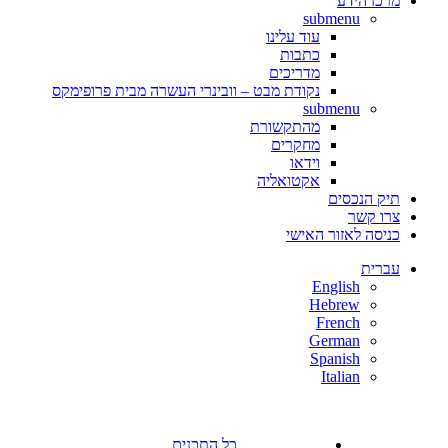
מרכז הידע
submenu
עוד עלינו
כתבות
מדריכים
נקודת מבט – וובינרי העשרה מבית פרופימקס
submenu
מהתקשורת
מחקרים
וידאו
אקטואליה
תיק הנכסים
צרו קשר
כניסה לאזור האישי
עברית
English
Hebrew
French
German
Spanish
Italian
כל התכנים