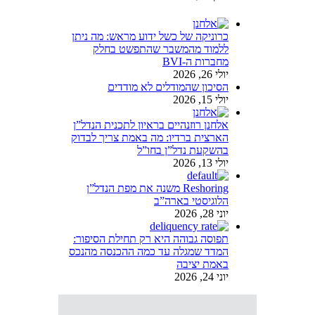
כרוניקה של כשל ידוע מראש: מה ניתן
ללמוד מהמשבר שהתפשט בחלק
מחברות ה-BVI
יולי 26, 2026
הסיכון שהמודלים לא מודדים
יולי 15, 2026
אלחנן רוזנהיים בראיון לתכנית הנדל”ן
הארצית ברדיו: מה באמת צריך לבדוק
בהשקעת נדל”ן בחו”ל
יולי 13, 2026
Reshoring משנה את מפת הנדל”ן
הלוגיסטי בארה”ב
יוני 28, 2026
תפוסה גבוהה היא רק תחילת הסיפור:
המדד שמגלה עד כמה ההכנסה מהנכס
באמת יציבה
יוני 24, 2026