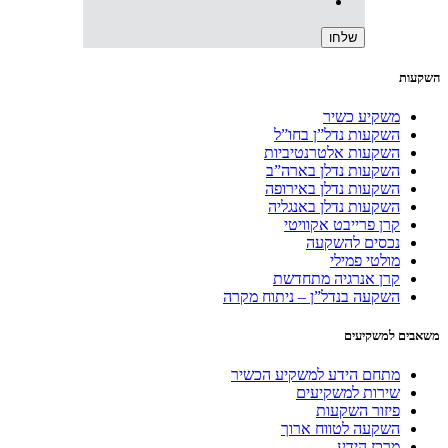
השקעות
משקיע כשיר
השקעות נדל”ן בחו”ל
השקעות אלטרנטיביות
השקעות נדלן בארה”ב
השקעות נדלן באירופה
השקעות נדלן באנגליה
קרן פרייבט אקוויטי
נכסים להשקעה
מולטי פמילי
קרן אנרגיה מתחדשת
השקעה בנדל”ן – ניתוח מקרה
משאבים למשקיעים
מתחם הידע למשקיע הכשיר
שירות למשקיעים
פיזור השקעות
השקעה לטווח ארוך
מרכז הידע