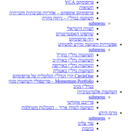
פרופימקס VCA
תשואות
פרופימקס אימפקט – אחריות סביבתית וחברתית
השקעה בנדל”ן – ניתוח מקרה
submenu
הצוות הישראלי
שותפינו האסטרטגיים
רוח פרופימקס
אפשרויות השקעה ומידע למשקיע
submenu
השקעות נדל”ן בחו”ל
השקעות נדל”ן בארה״ב
השקעות נדל”ן באירופה
השקעות נדל”ן באנגליה
CircleOne קרן הנדל”ן הגלובלית של פרופימקס
Momentum Portfolio – פורטפוליו השקעות מגוון
בנדל”ן מניב
השקעות אלטרנטיביות
submenu
פרייבט אקוויטי
השקעה לטווח ארוך – הסבלנות משתלמת
מרכז הידע
submenu
עוד עלינו
כתבות