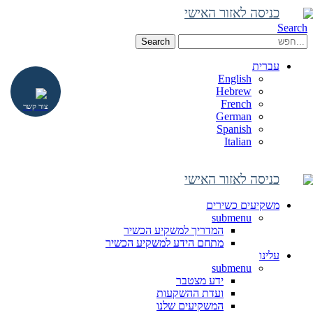
כניסה לאזור האישי
Search
Search
עברית
English
Hebrew
French
צור קשר
German
Spanish
Italian
כניסה לאזור האישי
משקיעים כשירים
submenu
המדריך למשקיע הכשיר
מתחם הידע למשקיע הכשיר
עלינו
submenu
ידע מצטבר
ועדת ההשקעות
המשקיעים שלנו