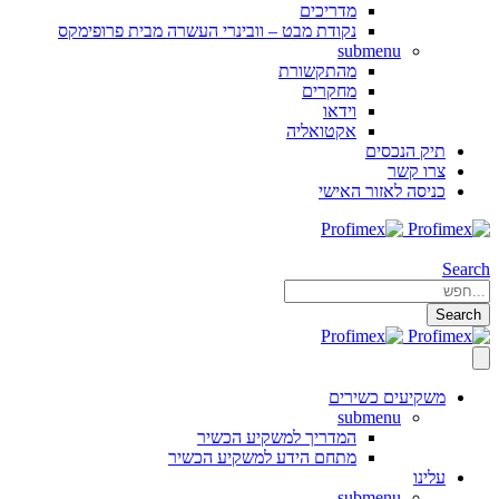
מדריכים
נקודת מבט – וובינרי העשרה מבית פרופימקס
submenu
מהתקשורת
מחקרים
וידאו
אקטואליה
תיק הנכסים
צרו קשר
כניסה לאזור האישי
Search
Search
משקיעים כשירים
submenu
המדריך למשקיע הכשיר
מתחם הידע למשקיע הכשיר
עלינו
submenu