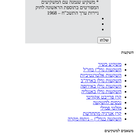
* משקיע שנמנה עם המשקיעים
המפורטים בתוספת הראשונה לחוק
ניירות ערך התשכ"ח – 1968
השקעות
משקיע כשיר
השקעות נדל”ן בחו”ל
השקעות אלטרנטיביות
השקעות נדלן בארה”ב
השקעות נדלן באירופה
השקעות נדלן באנגליה
קרן פרייבט אקוויטי
נכסים להשקעה
מולטי פמילי
קרן אנרגיה מתחדשת
השקעה בנדל”ן – ניתוח מקרה
משאבים למשקיעים