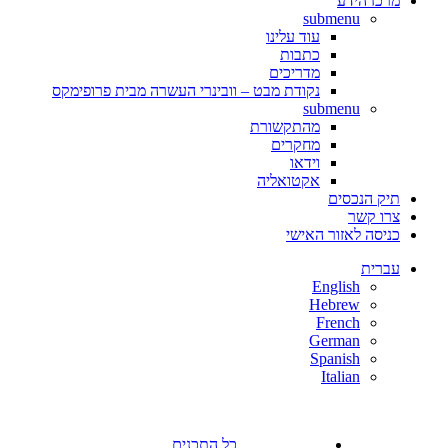
מרכז הידע
submenu
עוד עלינו
כתבות
מדריכים
נקודת מבט – וובינרי העשרה מבית פרופימקס
submenu
מהתקשורת
מחקרים
וידאו
אקטואליה
תיק הנכסים
צרו קשר
כניסה לאזור האישי
עברית
English
Hebrew
French
German
Spanish
Italian
כל התכנים