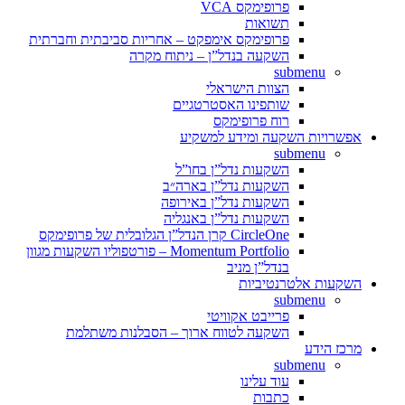
פרופימקס VCA
תשואות
פרופימקס אימפקט – אחריות סביבתית וחברתית
השקעה בנדל”ן – ניתוח מקרה
submenu
הצוות הישראלי
שותפינו האסטרטגיים
רוח פרופימקס
אפשרויות השקעה ומידע למשקיע
submenu
השקעות נדל”ן בחו”ל
השקעות נדל”ן בארה״ב
השקעות נדל”ן באירופה
השקעות נדל”ן באנגליה
CircleOne קרן הנדל”ן הגלובלית של פרופימקס
Momentum Portfolio – פורטפוליו השקעות מגוון
בנדל”ן מניב
השקעות אלטרנטיביות
submenu
פרייבט אקוויטי
השקעה לטווח ארוך – הסבלנות משתלמת
מרכז הידע
submenu
עוד עלינו
כתבות