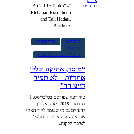
"A Call To Ethics" -
Elchanan Rosenheim
and Tali Hadari,
Profimex
כלכליסט
מהתקשורת
עוד עלינו
קרוסלת כתבות בדף הבית
“מוסר, אתיקה וכללי
אחריות – לא תמיד
היינו הך”
טור דעה שפורסם בכלכליסט, 1
בנובמבר 2018 מאת: אלחנן
רוזנהיים גם מי שנצמד לקוד האתי
של המקצוע, לא בהכרח פועל
לטובת הלקוח....