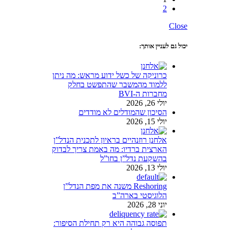
2
Close
יכול גם לעניין אותך:
כרוניקה של כשל ידוע מראש: מה ניתן
ללמוד מהמשבר שהתפשט בחלק
מחברות ה-BVI
יולי 26, 2026
הסיכון שהמודלים לא מודדים
יולי 15, 2026
אלחנן רוזנהיים בראיון לתכנית הנדל”ן
הארצית ברדיו: מה באמת צריך לבדוק
בהשקעת נדל”ן בחו”ל
יולי 13, 2026
Reshoring משנה את מפת הנדל”ן
הלוגיסטי בארה”ב
יוני 28, 2026
תפוסה גבוהה היא רק תחילת הסיפור: