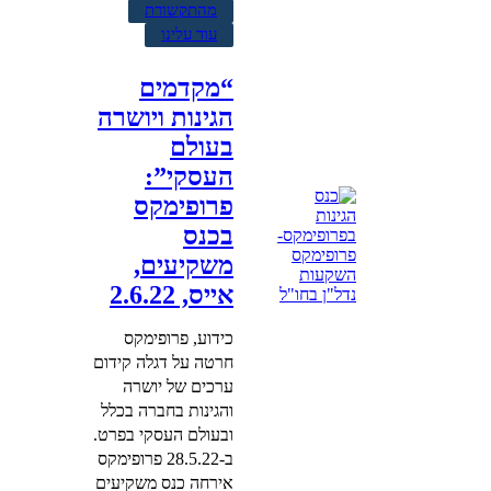
מהתקשורת
עוד עלינו
“מקדמים
הגינות ויושרה
בעולם
העסקי”:
פרופימקס
בכנס
משקיעים,
אייס, 2.6.22
כידוע, פרופימקס
חרטה על דגלה קידום
ערכים של יושרה
והגינות בחברה בכלל
ובעולם העסקי בפרט.
ב-28.5.22 פרופימקס
אירחה כנס משקיעים