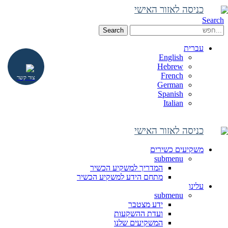
כניסה לאזור האישי
Search
Search
עברית
English
Hebrew
French
צור קשר
German
Spanish
Italian
כניסה לאזור האישי
משקיעים כשירים
submenu
המדריך למשקיע הכשיר
מתחם הידע למשקיע הכשיר
עלינו
submenu
ידע מצטבר
ועדת ההשקעות
המשקיעים שלנו