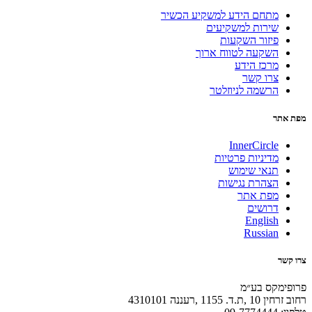
מתחם הידע למשקיע הכשיר
שירות למשקיעים
פיזור השקעות
השקעה לטווח ארוך
מרכז הידע
צרו קשר
הרשמה לניוזלטר
מפת אתר
InnerCircle
מדיניות פרטיות
תנאי שימוש
הצהרת נגישות
מפת אתר
דרושים
English
Russian
צרו קשר
פרופימקס בע״מ
רחוב זרחין 10 ,ת.ד. 1155 ,רעננה 4310101