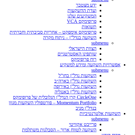
ידע מצטבר
ועדת ההשקעות
המשקיעים שלנו
פרופימקס VCA
תשואות
פרופימקס אימפקט – אחריות סביבתית וחברתית
השקעה בנדל”ן – ניתוח מקרה
submenu
הצוות הישראלי
שותפינו האסטרטגיים
רוח פרופימקס
אפשרויות השקעה ומידע למשקיע
submenu
השקעות נדל”ן בחו”ל
השקעות נדל”ן בארה״ב
השקעות נדל”ן באירופה
השקעות נדל”ן באנגליה
CircleOne קרן הנדל”ן הגלובלית של פרופימקס
Momentum Portfolio – פורטפוליו השקעות מגוון
בנדל”ן מניב
השקעות אלטרנטיביות
submenu
פרייבט אקוויטי
השקעה לטווח ארוך – הסבלנות משתלמת