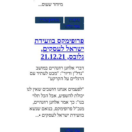
מיוחד שעוס...
כתבות
מהתקשורת
עוד עלינו
פרופימקס בוועידת
ישראל לעסקים,
גלובס, 21.12.21
דברי אלחנן רוזנהיים במושב
"נדל"ן ודיור": "מבט לעתיד עם
הרגליים על הקרקע"
"לפעמים אנחנו חושבים שאין לנו
יכולת להשפיע, אבל הכל תלוי
בנו": כך אמר אלחנן רוזנהיים,
מנכ"ל פרופימקס, בנואם שנשא
בוועידת ישראל לעסקים •...
עוד עלינו