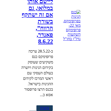
ליישם אותו
במלואו, גם
אם זה ישתקף
בשורת
הרווח”,
פאנדר,
8.6.22
ב-28.5.22 ערכה
פרופימקס כנס
משקיעים שעוסק
בקידום הגינות ויושרה
בעולם העסקי עם
ראשי המרכז לקידום
ההגינות בישראל.
בכנס הרצו פרופסור
אסא כ...
כתבות