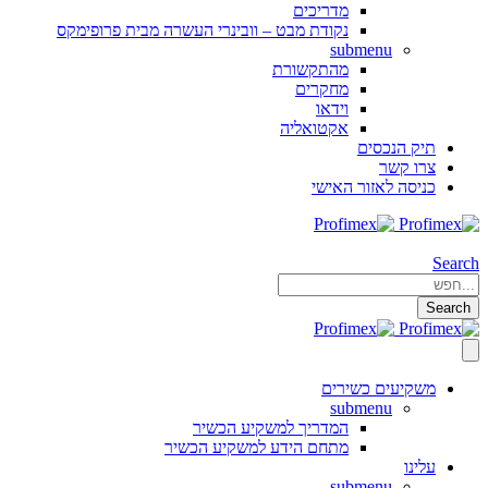
מדריכים
נקודת מבט – וובינרי העשרה מבית פרופימקס
submenu
מהתקשורת
מחקרים
וידאו
אקטואליה
תיק הנכסים
צרו קשר
כניסה לאזור האישי
Search
Search
משקיעים כשירים
submenu
המדריך למשקיע הכשיר
מתחם הידע למשקיע הכשיר
עלינו
submenu