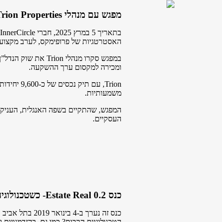
מפגש עם מנהלי Trion Properties - תובנות על שוק המולטיפמילי בארה"ב
האסטרטגיות של פרופימקס, לערב מקצועי
במפגש סקרו מנהלי n
ומכירה למקסום ערך ההשקעה.
משמעותיות.
המפגש, שהתקיים בשפה האנגלית, העניק 
העסקיים.
כנס 0.2 Estate Real- כשטכנולוגיה וחדשנות פוגשות נדל"ן
כנס זה נערך ב-
הטכנולוגיות הרבות? כמו גם, בהזדמנויות 