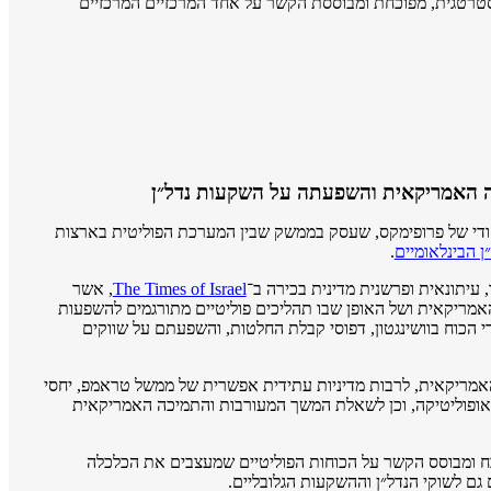
טגית, מפוכחת ומבוססת הקשר על אחד המרכזיים המרכזיים
ה האמריקאית והשפעתה על השקעות נדל״ן
יעים ייחודי של פרופימקס, שעסק בממשק שבין המערכת הפוליטית בארצות
ן הבינלאומיים
.
עיתונאית ופרשנית מדינית בכירה ב־
The Times of Israel
, אשר
האמריקאית ושל האופן שבו תהליכים פוליטיים מתורגמים להשפעות
די הכוח בוושינגטון, דפוסי קבלת החלטות, והשפעתם על שווקים
האמריקאית, לרבות מדיניות עתידית אפשרית של ממשל טראמפ, יחסי
יאופוליטיקה, וכן לשאלת המשך המעורבות והתמיכה האמריקאית
 ומבוסס הקשר על הכוחות הפוליטיים שמעצבים את הכלכלה
גם לשוקי הנדל״ן וההשקעות הגלובליים.