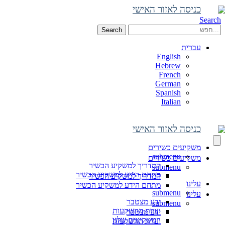
כניסה לאזור האישי
Search
Search
עברית
English
Hebrew
French
German
Spanish
Italian
כניסה לאזור האישי
משקיעים כשירים
submenu
משקיעים כשירים
המדריך למשקיע הכשיר
submenu
מתחם הידע למשקיע הכשיר
המדריך למשקיע הכשיר
עלינו
מתחם הידע למשקיע הכשיר
submenu
עלינו
ידע מצטבר
submenu
ועדת ההשקעות
ידע מצטבר
המשקיעים שלנו
ועדת ההשקעות