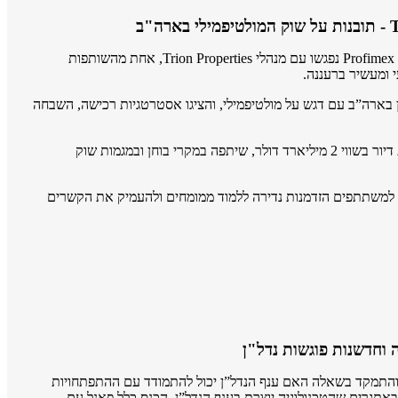
בתאריך 5 במרץ 2025, חברי Profimex InnerCircle נפגשו עם מנהלי Trion Properties, אחת מהשותפות
 ומעשיר ברעננה.
Trio את שוק הנדל”ן בארה”ב עם דגש על מולטיפמילי, והציגו אסטרטגיות רכישה, השבחה
Trion, עם תיק נכסים של כ-9,600 יחידות דיור בשווי 2 מיליארד דולר, שיתפה במקרי בוחן ובמגמות שוק
למשתתפים הזדמנות נדירה ללמוד ממומחים ולהעמיק את הקשרים
4 בינואר 2019 בתל אביב והתמקד בשאלה האם ענף הנדל”ן יכול להתמודד עם ההתפתחויות
ובאתגרים שהטכנולוגיה יוצרת בענף הנדל”ן. הכנס כלל פאנל עם