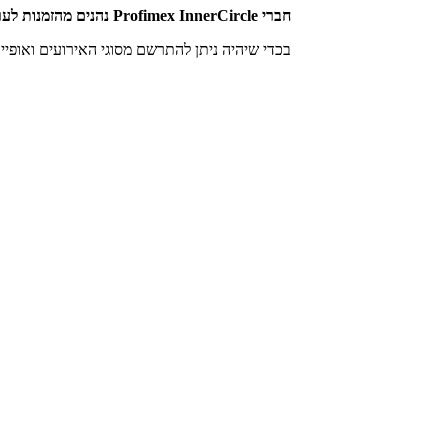
חברי Profimex InnerCircle נהנים מהזמנות לערבי גאלה, ימי עיון, כנסים ופעילויות ייחודיות למען הקהילה.
בכדי שיהיה ניתן להתרשם מסוגי האירועים ואופי