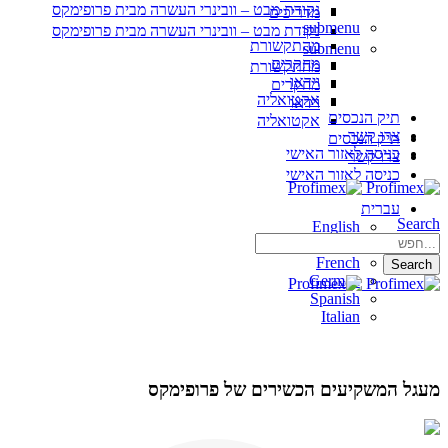
נקודת מבט – וובינרי העשרה מבית פרופימקס
מדריכים
submenu
נקודת מבט – וובינרי העשרה מבית פרופימקס
מהתקשורת
submenu
מחקרים
מהתקשורת
וידאו
מחקרים
אקטואליה
וידאו
תיק הנכסים
אקטואליה
צרו קשר
תיק הנכסים
כניסה לאזור האישי
צרו קשר
כניסה לאזור האישי
עברית
Search
English
Hebrew
French
Search
German
Spanish
Italian
מעגל המשקיעים הכשירים של פרופימקס