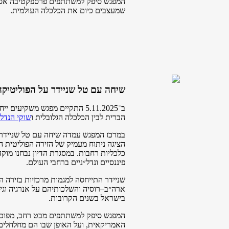
המפגש סיפק למשתתפים פרספקטיבה אסטר
שמעצבים כיום את הכלכלה העולמית.
שיחה עם טל שניידר על הפוליטיק
ב־5.11.2025 התקיים מפגש משק
הברית לבין הכלכלה הגלובלית ו
שוקי הנדל״
במרכז המפגש עמדה שיחה עם טל שניידר, 
הציגה ניתוח מעמיק של הזירה הפוליטית 
כלכליות רחבות. במסגרת הדיון נבחנו מוק
פיננסיים ונדל״ניים ברחבי העולם.
שניידר התייחסה למגמות מרכזיות בזירה 
ארה״ב–רוסיה והשלכותיהם על אנרגיה וג
בישראל בשנים הקרובות.
המפגש סיפק למשתתפים מבט רחב, מפוכח
האמריקאית, ועל האופן שבו הם מחלחלים 