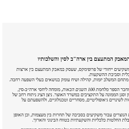
המאבק המתעצם בין ארה"ב לסין והשלכותיו
שלים מפגש משקיעים ייחודי של פרופימקס, שעסק במאבק המתעצם בין ארצות
בלית וסביבת ההשקעות.
תחם המשלב יזמות, קהילה ושיח עומק בנושאים בעלי השפעה רחבה.
מחבר הספר
מלחמת 100 השנים הבאות
, מומחה ליחסי ארה״ב-סין,
 וסגן הממונה על התקציבים במשרד האוצר. ניצן הציג ניתוח רחב של
 לשינויים גיאופוליטיים, מסחריים וטכנולוגיים, ולהשפעתם על
ת הנוצרים עבור משקיעים בסביבה של תחרות בין מעצמות, וכן האופן
לת החלטות כלכליות והשקעתיות בטווח הבינוני והארוך.