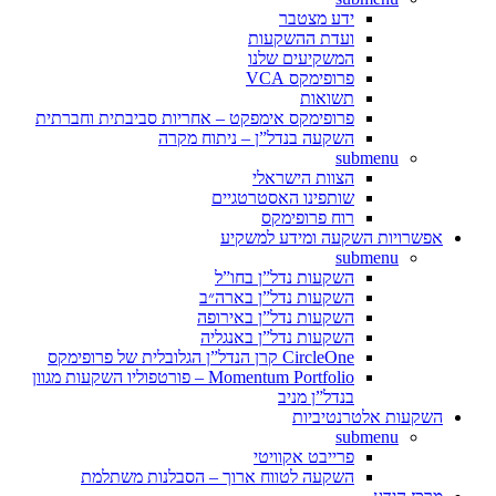
ידע מצטבר
ועדת ההשקעות
המשקיעים שלנו
פרופימקס VCA
תשואות
פרופימקס אימפקט – אחריות סביבתית וחברתית
השקעה בנדל”ן – ניתוח מקרה
submenu
הצוות הישראלי
שותפינו האסטרטגיים
רוח פרופימקס
אפשרויות השקעה ומידע למשקיע
submenu
השקעות נדל”ן בחו”ל
השקעות נדל”ן בארה״ב
השקעות נדל”ן באירופה
השקעות נדל”ן באנגליה
CircleOne קרן הנדל”ן הגלובלית של פרופימקס
Momentum Portfolio – פורטפוליו השקעות מגוון
בנדל”ן מניב
השקעות אלטרנטיביות
submenu
פרייבט אקוויטי
השקעה לטווח ארוך – הסבלנות משתלמת