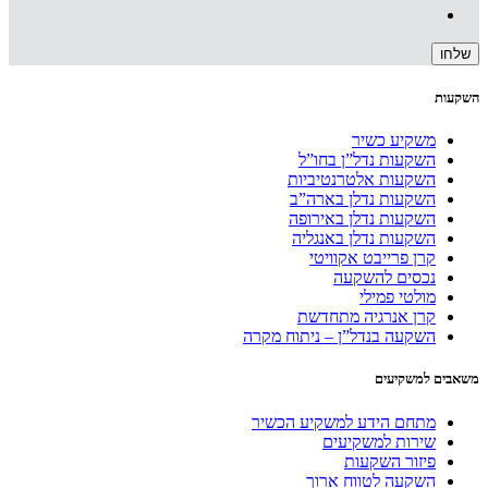
השקעות
משקיע כשיר
השקעות נדל”ן בחו”ל
השקעות אלטרנטיביות
השקעות נדלן בארה”ב
השקעות נדלן באירופה
השקעות נדלן באנגליה
קרן פרייבט אקוויטי
נכסים להשקעה
מולטי פמילי
קרן אנרגיה מתחדשת
השקעה בנדל”ן – ניתוח מקרה
משאבים למשקיעים
מתחם הידע למשקיע הכשיר
שירות למשקיעים
פיזור השקעות
השקעה לטווח ארוך