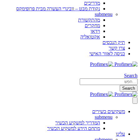
מדריכים
נקודת מבט – וובינרי העשרה מבית פרופימקס
submenu
מהתקשורת
מחקרים
וידאו
אקטואליה
תיק הנכסים
צרו קשר
כניסה לאזור האישי
Search
Search
משקיעים כשירים
submenu
המדריך למשקיע הכשיר
מתחם הידע למשקיע הכשיר
עלינו
submenu