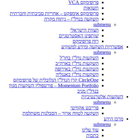
פרופימקס VCA
תשואות
פרופימקס אימפקט – אחריות סביבתית וחברתית
השקעה בנדל”ן – ניתוח מקרה
submenu
הצוות הישראלי
שותפינו האסטרטגיים
רוח פרופימקס
אפשרויות השקעה ומידע למשקיע
submenu
השקעות נדל”ן בחו”ל
השקעות נדל”ן בארה״ב
השקעות נדל”ן באירופה
השקעות נדל”ן באנגליה
CircleOne קרן הנדל”ן הגלובלית של פרופימקס
Momentum Portfolio – פורטפוליו השקעות מגוון
בנדל”ן מניב
השקעות אלטרנטיביות
submenu
פרייבט אקוויטי
השקעה לטווח ארוך – הסבלנות משתלמת
מרכז הידע
submenu
עוד עלינו
כתבות