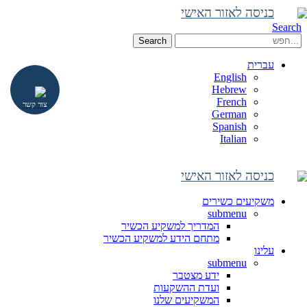
כניסה לאזור האישי
Search
Search
עברית
English
Hebrew
French
צור קשר
German
Spanish
Italian
כניסה לאזור האישי
משקיעים כשירים
submenu
המדריך למשקיע הכשיר
מתחם הידע למשקיע הכשיר
עלינו
submenu
ידע מצטבר
ועדת ההשקעות
המשקיעים שלנו