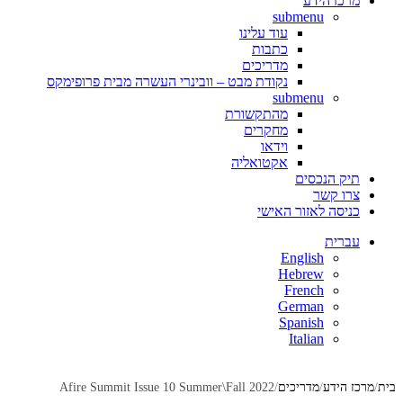
מרכז הידע
submenu
עוד עלינו
כתבות
מדריכים
נקודת מבט – וובינרי העשרה מבית פרופימקס
submenu
מהתקשורת
מחקרים
וידאו
אקטואליה
תיק הנכסים
צרו קשר
כניסה לאזור האישי
עברית
English
Hebrew
French
German
Spanish
Italian
בית
מרכז הידע
מדריכים
Afire Summit Issue 10 Summer\Fall 2022