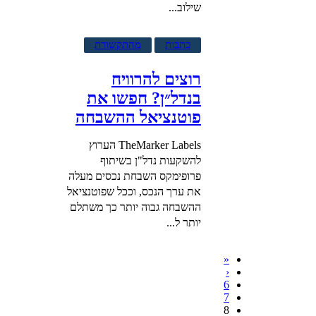
שילוב...
כתבות
מהתקשורת
רוצים להרוויח
בנדל״ן? חפשו את
פוטנציאל ההשבחה
TheMarker Labels הערוץ
להשקעות נדל"ן בשיתוף
פרופימקס השבחת נכסים מעלה
את ערך הנכס, וככל שפוטנציאל
ההשבחה גבוה יותר כך משתלם
יותר ל...
«
‹
6
7
8