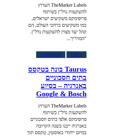
TheMarker Labels הערוץ
להשקעות נדל"ן בשיתוף
פרופימקס משקיעים ישראלים,
כמו משקיעים ברחבי העולם, הם
קהל יעד מצוין להשקעות נדל"ן.
"המדריך...
כתבות
מהתקשורת
Taurus בונה בטקסס
בתים חסכוניים
באנרגיה – בסיוע
Google & Bosch
TheMarker Labels הערוץ
להשקעות נדל"ן בשיתוף
פרופימקס אלפי בתים חסכוניים
באנרגיה ייבנו בשנה הקרובה
במיזם ייחודי באוסטין, טקסס תוך