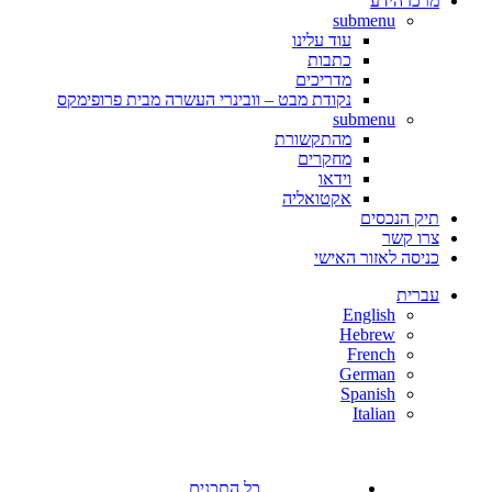
מרכז הידע
submenu
עוד עלינו
כתבות
מדריכים
נקודת מבט – וובינרי העשרה מבית פרופימקס
submenu
מהתקשורת
מחקרים
וידאו
אקטואליה
תיק הנכסים
צרו קשר
כניסה לאזור האישי
עברית
English
Hebrew
French
German
Spanish
Italian
כל התכנים