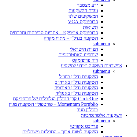
ידע מצטבר
ועדת ההשקעות
המשקיעים שלנו
פרופימקס VCA
תשואות
פרופימקס אימפקט – אחריות סביבתית וחברתית
השקעה בנדל”ן – ניתוח מקרה
submenu
הצוות הישראלי
שותפינו האסטרטגיים
רוח פרופימקס
אפשרויות השקעה ומידע למשקיע
submenu
השקעות נדל”ן בחו”ל
השקעות נדל”ן בארה״ב
השקעות נדל”ן באירופה
השקעות נדל”ן באנגליה
CircleOne קרן הנדל”ן הגלובלית של פרופימקס
Momentum Portfolio – פורטפוליו השקעות מגוון
בנדל”ן מניב
השקעות אלטרנטיביות
submenu
פרייבט אקוויטי
השקעה לטווח ארוך – הסבלנות משתלמת