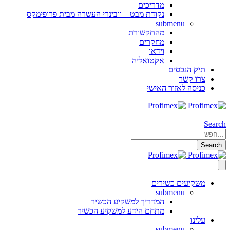
מדריכים
נקודת מבט – וובינרי העשרה מבית פרופימקס
submenu
מהתקשורת
מחקרים
וידאו
אקטואליה
תיק הנכסים
צרו קשר
כניסה לאזור האישי
Search
Search
משקיעים כשירים
submenu
המדריך למשקיע הכשיר
מתחם הידע למשקיע הכשיר
עלינו
submenu