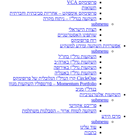
פרופימקס VCA
תשואות
פרופימקס אימפקט – אחריות סביבתית וחברתית
השקעה בנדל”ן – ניתוח מקרה
submenu
הצוות הישראלי
שותפינו האסטרטגיים
רוח פרופימקס
אפשרויות השקעה ומידע למשקיע
submenu
השקעות נדל”ן בחו”ל
השקעות נדל”ן בארה״ב
השקעות נדל”ן באירופה
השקעות נדל”ן באנגליה
CircleOne קרן הנדל”ן הגלובלית של פרופימקס
Momentum Portfolio – פורטפוליו השקעות מגוון
בנדל”ן מניב
השקעות אלטרנטיביות
submenu
פרייבט אקוויטי
השקעה לטווח ארוך – הסבלנות משתלמת
מרכז הידע
submenu
עוד עלינו
כתבות