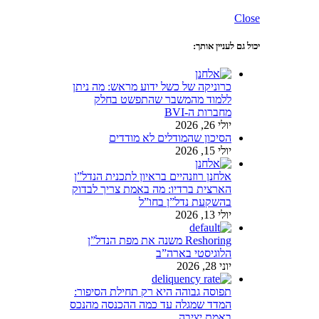
Close
יכול גם לעניין אותך:
כרוניקה של כשל ידוע מראש: מה ניתן
ללמוד מהמשבר שהתפשט בחלק
מחברות ה-BVI
יולי 26, 2026
הסיכון שהמודלים לא מודדים
יולי 15, 2026
אלחנן רוזנהיים בראיון לתכנית הנדל”ן
הארצית ברדיו: מה באמת צריך לבדוק
בהשקעת נדל”ן בחו”ל
יולי 13, 2026
Reshoring משנה את מפת הנדל”ן
הלוגיסטי בארה”ב
יוני 28, 2026
תפוסה גבוהה היא רק תחילת הסיפור:
המדד שמגלה עד כמה ההכנסה מהנכס
באמת יציבה