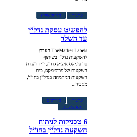
כתבות
מהתקשורת
להפשיט עסקת נדל”ן
עד השלד
TheMarker Labels הערוץ
להשקעות נדל"ן בשיתוף
פרופימקס איציק גדרון, יו״ר וועדת
השקעות של פרופימקס, בית
השקעות המתמחה בנדל"ן בחו"ל,
מסביר...
כתבות
מדריכים
מהתקשורת
6 טכניקות לניתוח
השקעת נדל”ן בחו”ל