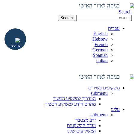
כניסה לאזור האישי
Search
Search
עברית
English
Hebrew
French
צור קשר
German
Spanish
Italian
כניסה לאזור האישי
משקיעים כשירים
submenu
המדריך למשקיע הכשיר
מתחם הידע למשקיע הכשיר
עלינו
submenu
ידע מצטבר
ועדת ההשקעות
המשקיעים שלנו