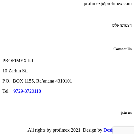
profimex@profimex.com
הצטרפו אלינו
Contact Us
PROFIMEX ltd
10 Zarhin St.,
P.O.
BOX
1155, Ra’anana 4310101
Tel:
+9729-3720118
join us
.
DesignShop
© All rights by profimex 2021. Design by