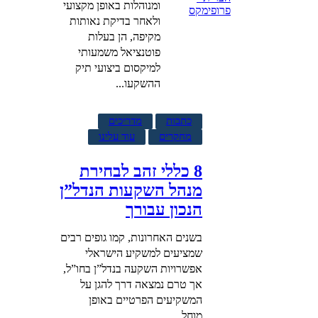
ומנוהלות באופן מקצועי
ולאחר בדיקת נאותות
מקיפה, הן בעלות
פוטנציאל משמעותי
למיקסום ביצועי תיק
ההשקעו...
כתבות
מדריכים
מחקרים
עוד עלינו
8 כללי זהב לבחירת
מנהל השקעות הנדל”ן
הנכון עבורך
בשנים האחרונות, קמו גופים רבים
שמציעים למשקיע הישראלי
אפשרויות השקעה בנדל”ן בחו”ל,
אך טרם נמצאה דרך להגן על
המשקיעים הפרטיים באופן
מוחל...