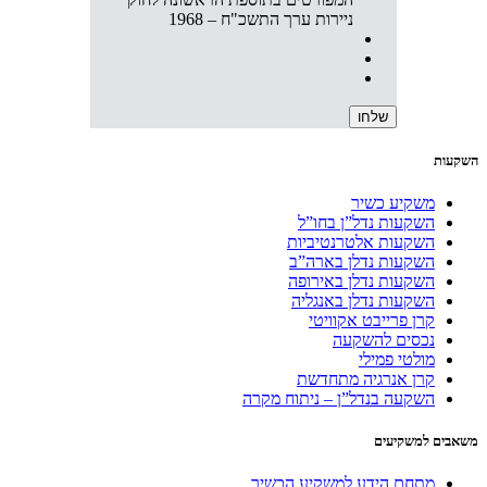
ניירות ערך התשכ"ח – 1968
השקעות
משקיע כשיר
השקעות נדל”ן בחו”ל
השקעות אלטרנטיביות
השקעות נדלן בארה”ב
השקעות נדלן באירופה
השקעות נדלן באנגליה
קרן פרייבט אקוויטי
נכסים להשקעה
מולטי פמילי
קרן אנרגיה מתחדשת
השקעה בנדל”ן – ניתוח מקרה
משאבים למשקיעים
מתחם הידע למשקיע הכשיר