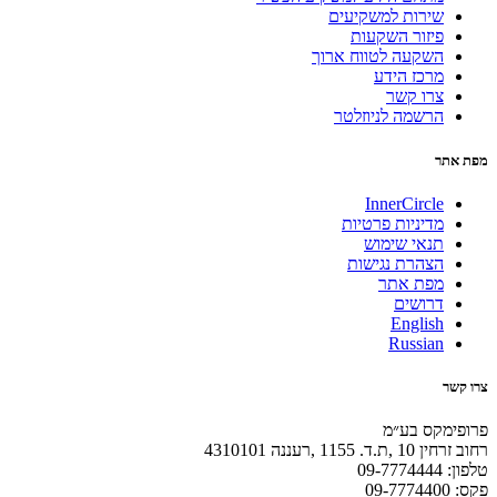
שירות למשקיעים
פיזור השקעות
השקעה לטווח ארוך
מרכז הידע
צרו קשר
הרשמה לניוזלטר
מפת אתר
InnerCircle
מדיניות פרטיות
תנאי שימוש
הצהרת נגישות
מפת אתר
דרושים
English
Russian
צרו קשר
פרופימקס בע״מ
רחוב זרחין 10 ,ת.ד. 1155 ,רעננה 4310101
טלפון: 09-7774444
פקס: 09-7774400