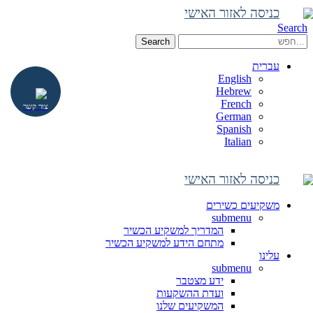
כניסה לאזור האישי
Search
Search
עברית
English
Hebrew
French
צור קשר
German
Spanish
Italian
כניסה לאזור האישי
משקיעים כשירים
submenu
המדריך למשקיע הכשיר
מתחם הידע למשקיע הכשיר
עלינו
submenu
ידע מצטבר
ועדת ההשקעות
המשקיעים שלנו