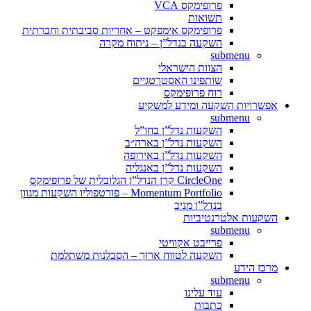
פרופימקס VCA
תשואות
פרופימקס אימפקט – אחריות סביבתית וחברתית
השקעה בנדל”ן – ניתוח מקרה
submenu
הצוות הישראלי
שותפינו האסטרטגיים
רוח פרופימקס
אפשרויות השקעה ומידע למשקיע
submenu
השקעות נדל”ן בחו”ל
השקעות נדל”ן בארה״ב
השקעות נדל”ן באירופה
השקעות נדל”ן באנגליה
CircleOne קרן הנדל”ן הגלובלית של פרופימקס
Momentum Portfolio – פורטפוליו השקעות מגוון
בנדל”ן מניב
השקעות אלטרנטיביות
submenu
פרייבט אקוויטי
השקעה לטווח ארוך – הסבלנות משתלמת
מרכז הידע
submenu
עוד עלינו
כתבות