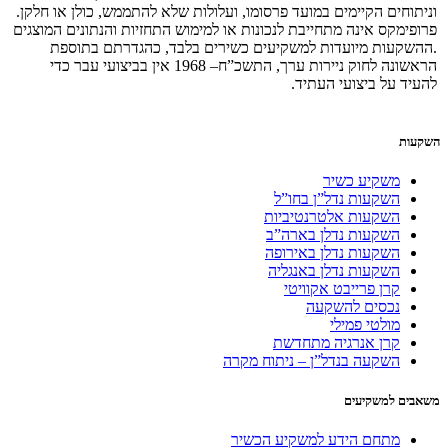
וניתוחים הקיימים במועד פרסומו, ועלולות שלא להתממש, כולן או חלקן.
פרופימקס אינה מתחייבת לנכונות או למימוש התחזיות והנתונים המוצגים
.ההשקעות מיועדות למשקיעים כשירים בלבד, כהגדרתם בתוספת
הראשונה לחוק ניירות ערך, התשכ”ח– 1968 אין בביצועי עבר כדי
להעיד על ביצועי העתיד.
השקעות
משקיע כשיר
השקעות נדל”ן בחו”ל
השקעות אלטרנטיביות
השקעות נדלן בארה”ב
השקעות נדלן באירופה
השקעות נדלן באנגליה
קרן פרייבט אקוויטי
נכסים להשקעה
מולטי פמילי
קרן אנרגיה מתחדשת
השקעה בנדל”ן – ניתוח מקרה
משאבים למשקיעים
מתחם הידע למשקיע הכשיר