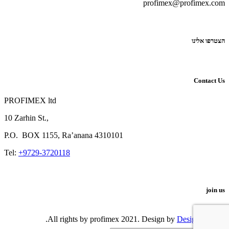
profimex@profimex.com
הצטרפו אלינו
Contact Us
PROFIMEX ltd
10 Zarhin St.,
P.O.
BOX
1155, Ra’anana 4310101
Tel:
+9729-3720118
join us
.
DesignShop
© All rights by profimex 2021. Design by