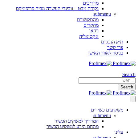
מדריכים
נקודת מבט – וובינרי העשרה מבית פרופימקס
submenu
מהתקשורת
מחקרים
וידאו
אקטואליה
תיק הנכסים
צרו קשר
כניסה לאזור האישי
Search
Search
משקיעים כשירים
submenu
המדריך למשקיע הכשיר
מתחם הידע למשקיע הכשיר
עלינו
submenu