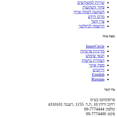
שירות למשקיעים
פיזור השקעות
השקעה לטווח ארוך
מרכז הידע
צרו קשר
הרשמה לניוזלטר
מפת אתר
InnerCircle
מדיניות פרטיות
תנאי שימוש
הצהרת נגישות
מפת אתר
דרושים
English
Russian
צרו קשר
פרופימקס בע״מ
רחוב זרחין 10 ,ת.ד. 1155 ,רעננה 4310101
טלפון: 09-7774444
פקס: 09-7774400