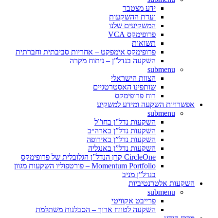
ידע מצטבר
ועדת ההשקעות
המשקיעים שלנו
פרופימקס VCA
תשואות
פרופימקס אימפקט – אחריות סביבתית וחברתית
השקעה בנדל”ן – ניתוח מקרה
submenu
הצוות הישראלי
שותפינו האסטרטגיים
רוח פרופימקס
אפשרויות השקעה ומידע למשקיע
submenu
השקעות נדל”ן בחו”ל
השקעות נדל”ן בארה״ב
השקעות נדל”ן באירופה
השקעות נדל”ן באנגליה
CircleOne קרן הנדל”ן הגלובלית של פרופימקס
Momentum Portfolio – פורטפוליו השקעות מגוון
בנדל”ן מניב
השקעות אלטרנטיביות
submenu
פרייבט אקוויטי
השקעה לטווח ארוך – הסבלנות משתלמת