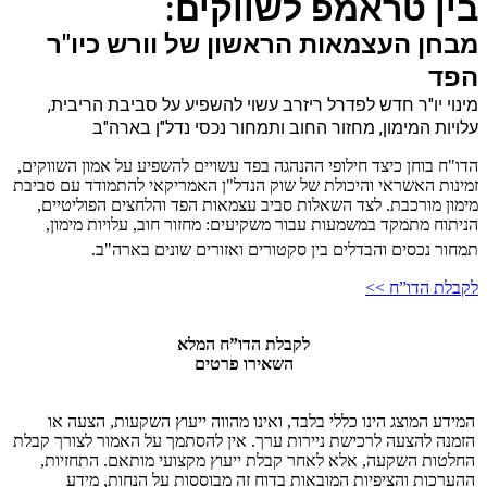
בין טראמפ לשווקים:
מבחן העצמאות הראשון של וורש כיו"ר
הפד
מינוי יו"ר חדש לפדרל ריזרב עשוי להשפיע על סביבת הריבית,
עלויות המימון, מחזור החוב ותמחור נכסי נדל"ן בארה"ב
הדו"ח בוחן כיצד חילופי ההנהגה בפד עשויים להשפיע על אמון השווקים,
זמינות האשראי והיכולת של שוק הנדל"ן האמריקאי להתמודד עם סביבת
מימון מורכבת. לצד השאלות סביב עצמאות הפד והלחצים הפוליטיים,
הניתוח מתמקד במשמעות עבור משקיעים: מחזור חוב, עלויות מימון,
תמחור נכסים והבדלים בין סקטורים ואזורים שונים בארה"ב.
לקבלת הדו”ח >>
לקבלת הדו”ח המלא
השאירו פרטים
המידע המוצג הינו כללי בלבד, ואינו מהווה ייעוץ השקעות, הצעה או
הזמנה להצעה לרכישת ניירות ערך. אין להסתמך על האמור לצורך קבלת
החלטות השקעה, אלא לאחר קבלת ייעוץ מקצועי מותאם. התחזיות,
ההערכות והציפיות המובאות בדוח זה מבוססות על הנחות, מידע