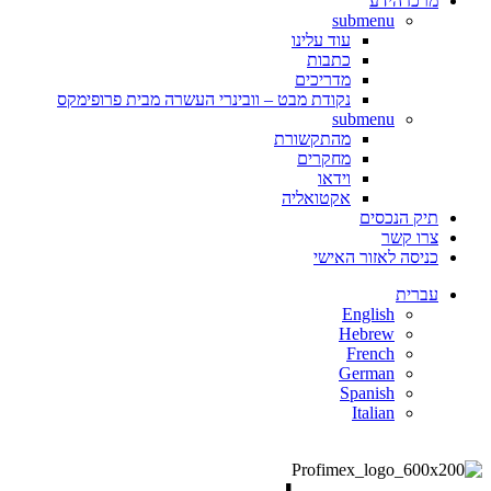
מרכז הידע
submenu
עוד עלינו
כתבות
מדריכים
נקודת מבט – וובינרי העשרה מבית פרופימקס
submenu
מהתקשורת
מחקרים
וידאו
אקטואליה
תיק הנכסים
צרו קשר
כניסה לאזור האישי
עברית
English
Hebrew
French
German
Spanish
Italian