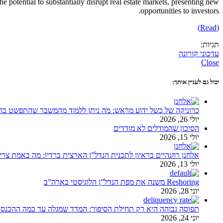
he potential to substantially disrupt real estate markets, presenting new
opportunities to investors.
(Read)
תגיות:
עדכוני קורונה
Close
יכול גם לעניין אותך:
כרוניקה של כשל ידוע מראש: מה ניתן ללמוד מהמשבר שהתפשט בחלק
יולי 26, 2026
הסיכון שהמודלים לא מודדים
יולי 15, 2026
אלחנן רוזנהיים בראיון לתכנית הנדל”ן הארצית ברדיו: מה באמת צר
יולי 13, 2026
Reshoring משנה את מפת הנדל”ן הלוגיסטי בארה”ב
יוני 28, 2026
תפוסה גבוהה היא רק תחילת הסיפור: המדד שמגלה עד כמה ההכנס
יוני 24, 2026