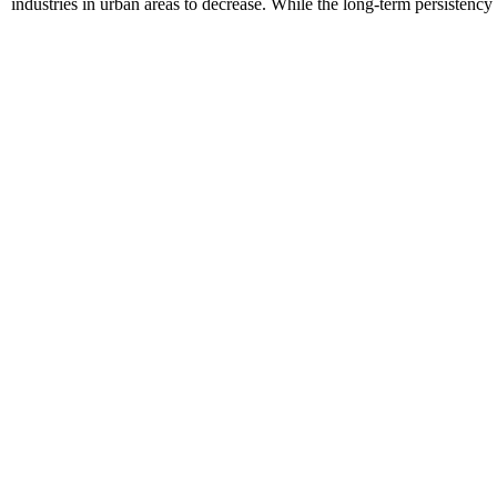
industries in urban areas to decrease. While the long-term persistency o