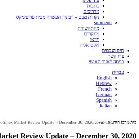
עוד עלינו
כתבות
מדריכים
נקודת מבט – וובינרי העשרה מבית פרופימקס
submenu
מהתקשורת
מחקרים
וידאו
אקטואליה
תיק הנכסים
צרו קשר
כניסה לאזור האישי
עברית
English
Hebrew
French
German
Spanish
Italian
בית
מרכז הידע
covid-19
rofimex Market Review Update – December 30, 2020
arket Review Update – December 30, 2020