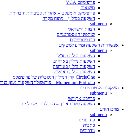
פרופימקס VCA
תשואות
פרופימקס אימפקט – אחריות סביבתית וחברתית
השקעה בנדל”ן – ניתוח מקרה
submenu
הצוות הישראלי
שותפינו האסטרטגיים
רוח פרופימקס
אפשרויות השקעה ומידע למשקיע
submenu
השקעות נדל”ן בחו”ל
השקעות נדל”ן בארה״ב
השקעות נדל”ן באירופה
השקעות נדל”ן באנגליה
CircleOne קרן הנדל”ן הגלובלית של פרופימקס
Momentum Portfolio – פורטפוליו השקעות מגוון בנדל”ן מניב
השקעות אלטרנטיביות
submenu
פרייבט אקוויטי
השקעה לטווח ארוך – הסבלנות משתלמת
מרכז הידע
submenu
עוד עלינו
כתבות
מדריכים