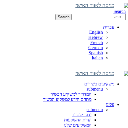
כניסה לאזור האישי
Search
Search
עברית
English
Hebrew
French
German
Spanish
Italian
כניסה לאזור האישי
משקיעים כשירים
submenu
המדריך למשקיע הכשיר
מתחם הידע למשקיע הכשיר
עלינו
submenu
ידע מצטבר
ועדת ההשקעות
המשקיעים שלנו