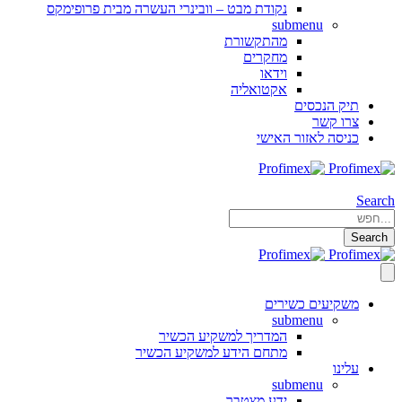
נקודת מבט – וובינרי העשרה מבית פרופימקס
submenu
מהתקשורת
מחקרים
וידאו
אקטואליה
תיק הנכסים
צרו קשר
כניסה לאזור האישי
Search
Search
משקיעים כשירים
submenu
המדריך למשקיע הכשיר
מתחם הידע למשקיע הכשיר
עלינו
submenu
ידע מצטבר