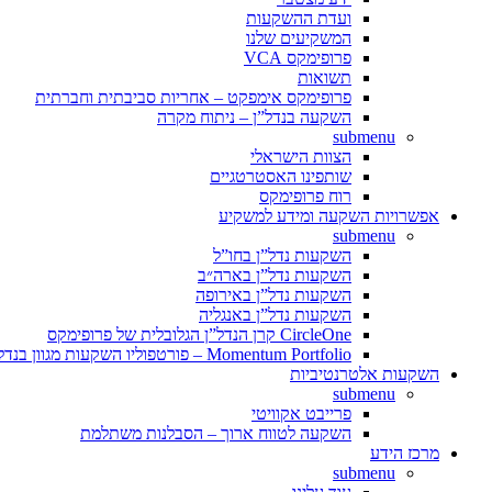
ועדת ההשקעות
המשקיעים שלנו
פרופימקס VCA
תשואות
פרופימקס אימפקט – אחריות סביבתית וחברתית
השקעה בנדל”ן – ניתוח מקרה
submenu
הצוות הישראלי
שותפינו האסטרטגיים
רוח פרופימקס
אפשרויות השקעה ומידע למשקיע
submenu
השקעות נדל”ן בחו”ל
השקעות נדל”ן בארה״ב
השקעות נדל”ן באירופה
השקעות נדל”ן באנגליה
CircleOne קרן הנדל”ן הגלובלית של פרופימקס
Momentum Portfolio – פורטפוליו השקעות מגוון בנדל”ן מניב
השקעות אלטרנטיביות
submenu
פרייבט אקוויטי
השקעה לטווח ארוך – הסבלנות משתלמת
מרכז הידע
submenu