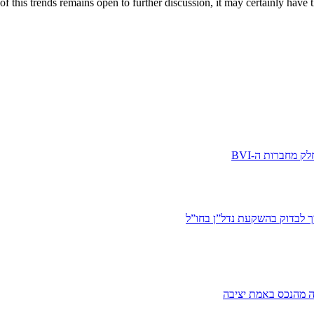
f this trends remains open to further discussion, it may certainly have t
 מחברות ה-BVI
יך לבדוק בהשקעת נדל”ן בחו”ל
ה מהנכס באמת יציבה