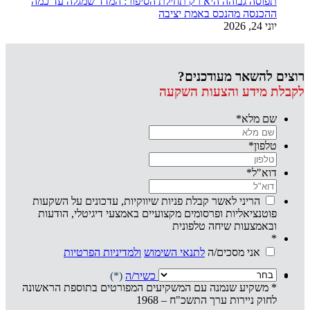
תפוסה גבוהה היא רק תחילת הסיפור: המדד שמגלה עד כמה
ההכנסה מהנכס באמת יציבה
יוני 24, 2026
רוצים להשאר מעודכנים?
לקבלת מידע והצעות השקעה
שם מלא
*
טלפון
*
דוא"ל
*
הריני לאשר קבלת פניות שיווקיות, עדכונים על השקעות
פוטנציאליות ופרסומים מקצועיים באמצעי דיגיטלי, הודעות
ובאמצעות שיחה טלפונית
*
אני מסכים/ה
לתנאי השימוש
ולמדיניות הפרטיות
אני מצהיר/ה שהנני
משקיע/ה כשיר/ה
(*)
* משקיע שנמנה עם המשקיעים המפורטים בתוספת הראשונה
לחוק ניירות ערך התשכ"ח – 1968