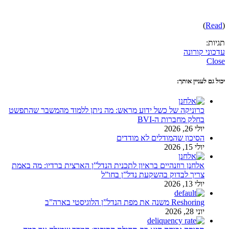
)
Read
(
תגיות:
עדכוני קורונה
Close
יכול גם לעניין אותך:
כרוניקה של כשל ידוע מראש: מה ניתן ללמוד מהמשבר שהתפשט
בחלק מחברות ה-BVI
יולי 26, 2026
הסיכון שהמודלים לא מודדים
יולי 15, 2026
אלחנן רוזנהיים בראיון לתכנית הנדל”ן הארצית ברדיו: מה באמת
צריך לבדוק בהשקעת נדל”ן בחו”ל
יולי 13, 2026
Reshoring משנה את מפת הנדל”ן הלוגיסטי בארה”ב
יוני 28, 2026