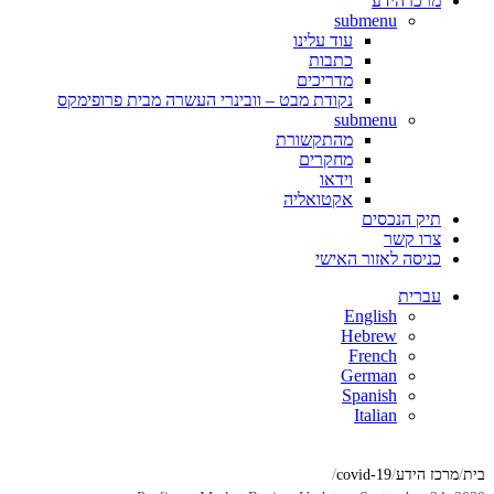
מרכז הידע
submenu
עוד עלינו
כתבות
מדריכים
נקודת מבט – וובינרי העשרה מבית פרופימקס
submenu
מהתקשורת
מחקרים
וידאו
אקטואליה
תיק הנכסים
צרו קשר
כניסה לאזור האישי
עברית
English
Hebrew
French
German
Spanish
Italian
בית
מרכז הידע
covid-19