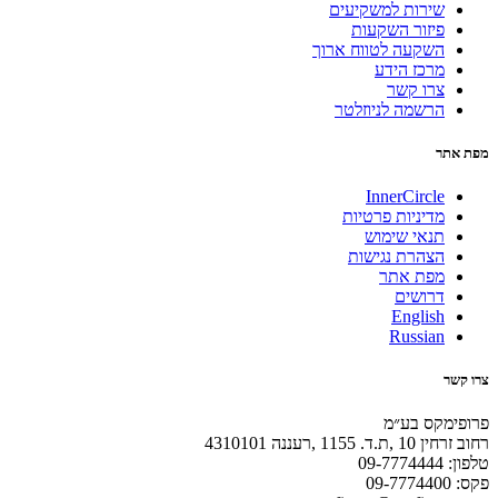
שירות למשקיעים
פיזור השקעות
השקעה לטווח ארוך
מרכז הידע
צרו קשר
הרשמה לניוזלטר
מפת אתר
InnerCircle
מדיניות פרטיות
תנאי שימוש
הצהרת נגישות
מפת אתר
דרושים
English
Russian
צרו קשר
פרופימקס בע״מ
רחוב זרחין 10 ,ת.ד. 1155 ,רעננה 4310101
טלפון: 09-7774444
פקס: 09-7774400