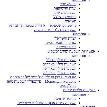
ידע מצטבר
ועדת ההשקעות
המשקיעים שלנו
פרופימקס VCA
תשואות
פרופימקס אימפקט – אחריות סביבתית וחברתית
השקעה בנדל”ן – ניתוח מקרה
submenu
הצוות הישראלי
שותפינו האסטרטגיים
רוח פרופימקס
אפשרויות השקעה ומידע למשקיע
submenu
השקעות נדל”ן בחו”ל
השקעות נדל”ן בארה״ב
השקעות נדל”ן באירופה
השקעות נדל”ן באנגליה
CircleOne קרן הנדל”ן הגלובלית של פרופימקס
Momentum Portfolio – פורטפוליו השקעות מגוון
בנדל”ן מניב
השקעות אלטרנטיביות
submenu
פרייבט אקוויטי
השקעה לטווח ארוך – הסבלנות משתלמת