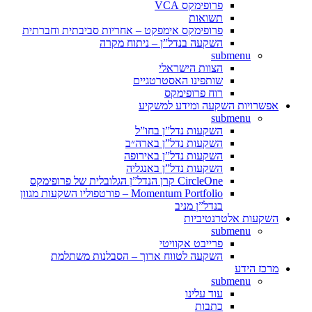
פרופימקס VCA
תשואות
פרופימקס אימפקט – אחריות סביבתית וחברתית
השקעה בנדל”ן – ניתוח מקרה
submenu
הצוות הישראלי
שותפינו האסטרטגיים
רוח פרופימקס
אפשרויות השקעה ומידע למשקיע
submenu
השקעות נדל”ן בחו”ל
השקעות נדל”ן בארה״ב
השקעות נדל”ן באירופה
השקעות נדל”ן באנגליה
CircleOne קרן הנדל”ן הגלובלית של פרופימקס
Momentum Portfolio – פורטפוליו השקעות מגוון
בנדל”ן מניב
השקעות אלטרנטיביות
submenu
פרייבט אקוויטי
השקעה לטווח ארוך – הסבלנות משתלמת
מרכז הידע
submenu
עוד עלינו
כתבות