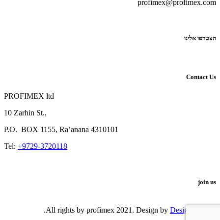
profimex@profimex.com
הצטרפו אלינו
Contact Us
PROFIMEX ltd
10 Zarhin St.,
P.O.
BOX
1155, Ra’anana 4310101
Tel:
+9729-3720118
join us
.
DesignShop
© All rights by profimex 2021. Design by
Sidebar