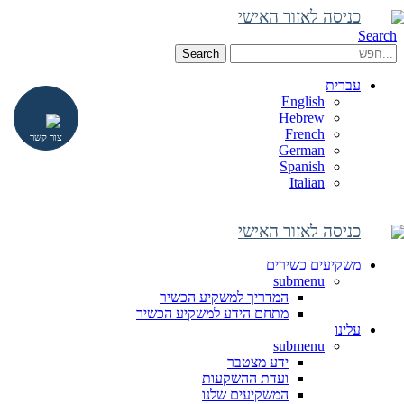
כניסה לאזור האישי
Search
Search
עברית
English
Hebrew
French
צור קשר
German
Spanish
Italian
כניסה לאזור האישי
משקיעים כשירים
submenu
המדריך למשקיע הכשיר
מתחם הידע למשקיע הכשיר
עלינו
submenu
ידע מצטבר
ועדת ההשקעות
המשקיעים שלנו