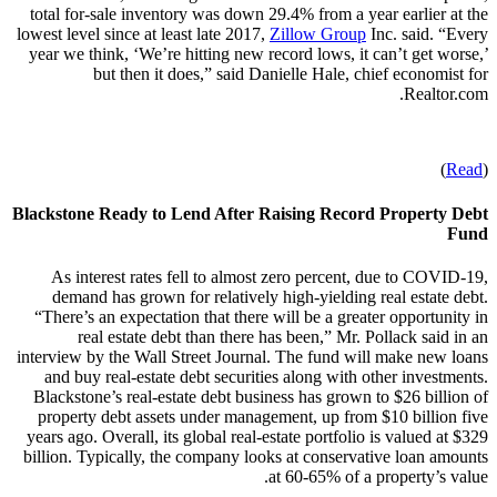
total for-sale inventory was down 29.4% from a year earlier at the
lowest level since at least late 2017,
Zillow Group
Inc. said. “Every
year we think, ‘We’re hitting new record lows, it can’t get worse,’
but then it does,” said Danielle Hale, chief economist for
Realtor.com.
)
Read
(
Blackstone Ready to Lend After Raising Record Property Debt
Fund
As interest rates fell to almost zero percent, due to COVID-19,
demand has grown for relatively high-yielding real estate debt.
“There’s an expectation that there will be a greater opportunity in
real estate debt than there has been,” Mr. Pollack said in an
interview by the Wall Street Journal. The fund will make new loans
and buy real-estate debt securities along with other investments.
Blackstone’s real-estate debt business has grown to $26 billion of
property debt assets under management, up from $10 billion five
years ago. Overall, its global real-estate portfolio is valued at $329
billion. Typically, the company looks at conservative loan amounts
at 60-65% of a property’s value.