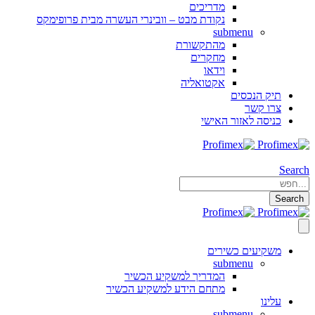
מדריכים
נקודת מבט – וובינרי העשרה מבית פרופימקס
submenu
מהתקשורת
מחקרים
וידאו
אקטואליה
תיק הנכסים
צרו קשר
כניסה לאזור האישי
Search
Search
משקיעים כשירים
submenu
המדריך למשקיע הכשיר
מתחם הידע למשקיע הכשיר
עלינו
submenu