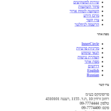
שירות למשקיעים
פיזור השקעות
השקעה לטווח ארוך
מרכז הידע
צרו קשר
הרשמה לניוזלטר
מפת אתר
InnerCircle
מדיניות פרטיות
תנאי שימוש
הצהרת נגישות
מפת אתר
דרושים
English
Russian
צרו קשר
פרופימקס בע״מ
רחוב זרחין 10 ,ת.ד. 1155 ,רעננה 4310101
טלפון: 09-7774444
פקס: 09-7774400