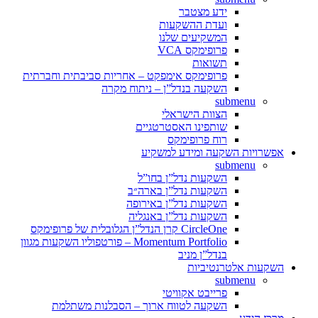
ידע מצטבר
ועדת ההשקעות
המשקיעים שלנו
פרופימקס VCA
תשואות
פרופימקס אימפקט – אחריות סביבתית וחברתית
השקעה בנדל”ן – ניתוח מקרה
submenu
הצוות הישראלי
שותפינו האסטרטגיים
רוח פרופימקס
אפשרויות השקעה ומידע למשקיע
submenu
השקעות נדל”ן בחו”ל
השקעות נדל”ן בארה״ב
השקעות נדל”ן באירופה
השקעות נדל”ן באנגליה
CircleOne קרן הנדל”ן הגלובלית של פרופימקס
Momentum Portfolio – פורטפוליו השקעות מגוון
בנדל”ן מניב
השקעות אלטרנטיביות
submenu
פרייבט אקוויטי
השקעה לטווח ארוך – הסבלנות משתלמת