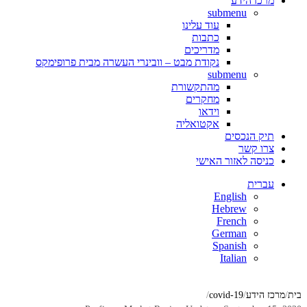
מרכז הידע
submenu
עוד עלינו
כתבות
מדריכים
נקודת מבט – וובינרי העשרה מבית פרופימקס
submenu
מהתקשורת
מחקרים
וידאו
אקטואליה
תיק הנכסים
צרו קשר
כניסה לאזור האישי
עברית
English
Hebrew
French
German
Spanish
Italian
בית
מרכז הידע
covid-19