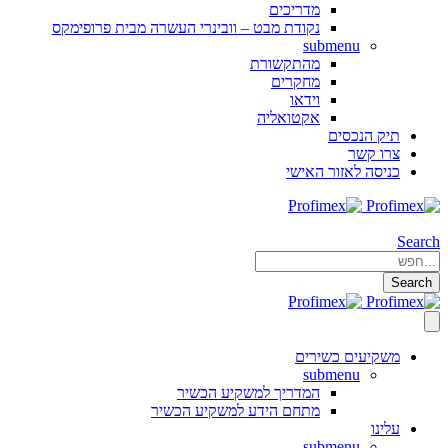
מדריכים
נקודת מבט – וובינרי העשרה מבית פרופימקס
submenu
מהתקשורת
מחקרים
וידאו
אקטואליה
תיק הנכסים
צרו קשר
כניסה לאזור האישי
Search
Search
משקיעים כשירים
submenu
המדריך למשקיע הכשיר
מתחם הידע למשקיע הכשיר
עלינו
submenu