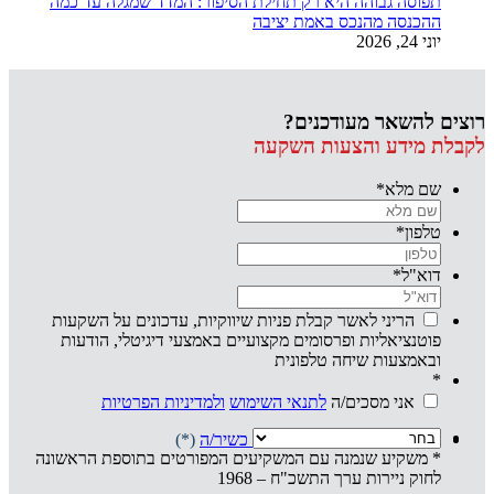
תפוסה גבוהה היא רק תחילת הסיפור: המדד שמגלה עד כמה
ההכנסה מהנכס באמת יציבה
יוני 24, 2026
רוצים להשאר מעודכנים?
לקבלת מידע והצעות השקעה
שם מלא
*
טלפון
*
דוא"ל
*
הריני לאשר קבלת פניות שיווקיות, עדכונים על השקעות
פוטנציאליות ופרסומים מקצועיים באמצעי דיגיטלי, הודעות
ובאמצעות שיחה טלפונית
*
אני מסכים/ה
לתנאי השימוש
ולמדיניות הפרטיות
אני מצהיר/ה שהנני
משקיע/ה כשיר/ה
(*)
* משקיע שנמנה עם המשקיעים המפורטים בתוספת הראשונה
לחוק ניירות ערך התשכ"ח – 1968