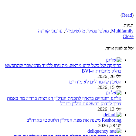
)
Read
(
תגיות:
Multifamily
,
מולטי פמילי
,
מולטיפמילי
,
עדכוני קורונה
Close
יכול גם לעניין אותך:
כרוניקה של כשל ידוע מראש: מה ניתן ללמוד מהמשבר שהתפשט
בחלק מחברות ה-BVI
יולי 26, 2026
הסיכון שהמודלים לא מודדים
יולי 15, 2026
אלחנן רוזנהיים בראיון לתכנית הנדל”ן הארצית ברדיו: מה באמת
צריך לבדוק בהשקעת נדל”ן בחו”ל
יולי 13, 2026
Reshoring משנה את מפת הנדל”ן הלוגיסטי בארה”ב
יוני 28, 2026