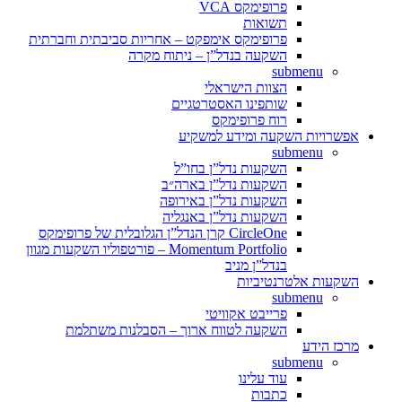
פרופימקס VCA
תשואות
פרופימקס אימפקט – אחריות סביבתית וחברתית
השקעה בנדל”ן – ניתוח מקרה
submenu
הצוות הישראלי
שותפינו האסטרטגיים
רוח פרופימקס
אפשרויות השקעה ומידע למשקיע
submenu
השקעות נדל”ן בחו”ל
השקעות נדל”ן בארה״ב
השקעות נדל”ן באירופה
השקעות נדל”ן באנגליה
CircleOne קרן הנדל”ן הגלובלית של פרופימקס
Momentum Portfolio – פורטפוליו השקעות מגוון
בנדל”ן מניב
השקעות אלטרנטיביות
submenu
פרייבט אקוויטי
השקעה לטווח ארוך – הסבלנות משתלמת
מרכז הידע
submenu
עוד עלינו
כתבות