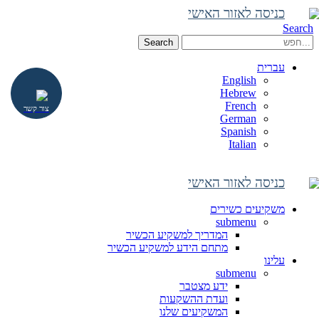
כניסה לאזור האישי
Search
Search
עברית
English
Hebrew
French
צור קשר
German
Spanish
Italian
כניסה לאזור האישי
משקיעים כשירים
submenu
המדריך למשקיע הכשיר
מתחם הידע למשקיע הכשיר
עלינו
submenu
ידע מצטבר
ועדת ההשקעות
המשקיעים שלנו