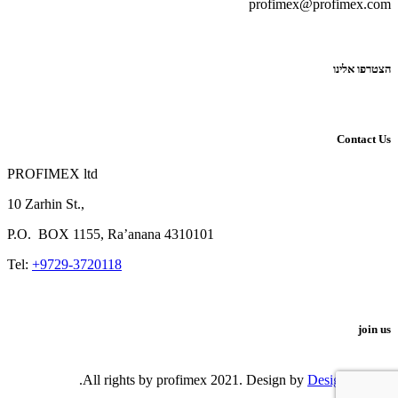
profimex@profimex.com
הצטרפו אלינו
Contact Us
PROFIMEX ltd
10 Zarhin St.,
P.O.
BOX
1155, Ra’anana 4310101
Tel:
+9729-3720118
join us
.
DesignShop
© All rights by profimex 2021. Design by
Sidebar