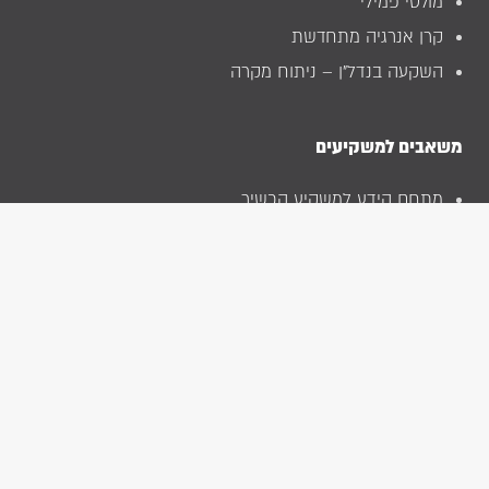
מולטי פמילי
קרן אנרגיה מתחדשת
השקעה בנדל”ן – ניתוח מקרה
משאבים למשקיעים
מתחם הידע למשקיע הכשיר
שירות למשקיעים
פיזור השקעות
השקעה לטווח ארוך
מרכז הידע
צרו קשר
הרשמה לניוזלטר
מפת אתר