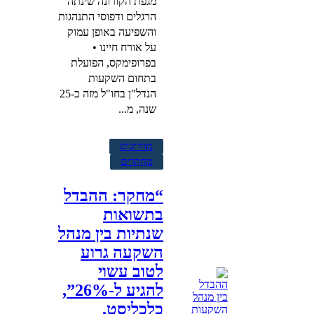
מגפת הקורונה שינתה
הרגלים ודפוסי התנהגות
והשפיעה באופן עמוק
על אורח חיינו •
בפרופימקס, הפועלת
בתחום השקעות
הנדל"ן בחו"ל מזה כ-25
שנה, מ...
מדריכים
מחקרים
“מחקר: ההבדל
בתשואות
שנתיות בין מנהל
השקעה גרוע
לטוב עשוי
להגיע ל-26%”,
כלכליסט,