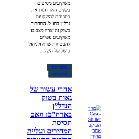
משקיעים מסיטים
בשנים האחרונות את
כספיהם להשקעות
נדל"ן בחו"ל. התחרות
בשוק זה יצרה מצב בו
משקיעים נופלים
להבטחות שווא ולניהול
כושל של השק...
כלכליסט
מחקרים
אחרי עשור של
גאות בשוק
הנדל”ן
בארה”ב: האם
תסיסת
המחירים ועליית