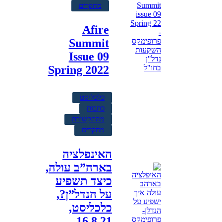
מחקרים
Afire
Summit
Issue 09
Spring 2022
כלכליסט
כתבות
מהתקשורת
מחקרים
האינפלציה
בארה”ב עולה,
כיצד תשפיע
על הנדל”ן?,
כלכליסט,
16.8.21