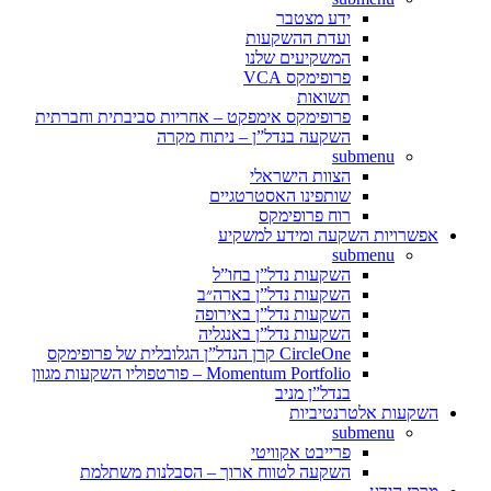
ידע מצטבר
ועדת ההשקעות
המשקיעים שלנו
פרופימקס VCA
תשואות
פרופימקס אימפקט – אחריות סביבתית וחברתית
השקעה בנדל”ן – ניתוח מקרה
submenu
הצוות הישראלי
שותפינו האסטרטגיים
רוח פרופימקס
אפשרויות השקעה ומידע למשקיע
submenu
השקעות נדל”ן בחו”ל
השקעות נדל”ן בארה״ב
השקעות נדל”ן באירופה
השקעות נדל”ן באנגליה
CircleOne קרן הנדל”ן הגלובלית של פרופימקס
Momentum Portfolio – פורטפוליו השקעות מגוון
בנדל”ן מניב
השקעות אלטרנטיביות
submenu
פרייבט אקוויטי
השקעה לטווח ארוך – הסבלנות משתלמת