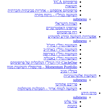
פרופימקס VCA
תשואות
פרופימקס אימפקט – אחריות סביבתית וחברתית
השקעה בנדל”ן – ניתוח מקרה
submenu
הצוות הישראלי
שותפינו האסטרטגיים
רוח פרופימקס
אפשרויות השקעה ומידע למשקיע
submenu
השקעות נדל”ן בחו”ל
השקעות נדל”ן בארה״ב
השקעות נדל”ן באירופה
השקעות נדל”ן באנגליה
CircleOne קרן הנדל”ן הגלובלית של פרופימקס
Momentum Portfolio – פורטפוליו השקעות מגוון
בנדל”ן מניב
השקעות אלטרנטיביות
submenu
פרייבט אקוויטי
השקעה לטווח ארוך – הסבלנות משתלמת
מרכז הידע
submenu
עוד עלינו
כתבות