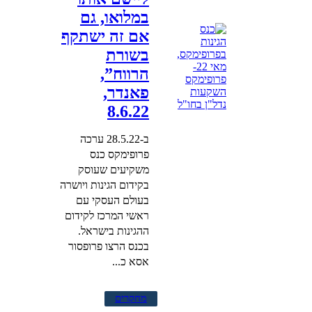
במלואו, גם
אם זה ישתקף
בשורת
הרווח”,
פאנדר,
8.6.22
ב-28.5.22 ערכה
פרופימקס כנס
משקיעים שעוסק
בקידום הגינות ויושרה
בעולם העסקי עם
ראשי המרכז לקידום
ההגינות בישראל.
בכנס הרצו פרופסור
אסא כ...
מחקרים