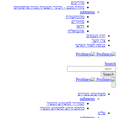
מדריכים
נקודת מבט – וובינרי העשרה מבית פרופימקס
submenu
מהתקשורת
מחקרים
וידאו
אקטואליה
תיק הנכסים
צרו קשר
כניסה לאזור האישי
Search
Search
משקיעים כשירים
submenu
המדריך למשקיע הכשיר
מתחם הידע למשקיע הכשיר
עלינו
submenu