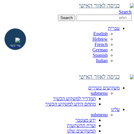
כניסה לאזור האישי
Search
Search
עברית
English
Hebrew
French
צור קשר
German
Spanish
Italian
כניסה לאזור האישי
משקיעים כשירים
submenu
המדריך למשקיע הכשיר
מתחם הידע למשקיע הכשיר
עלינו
submenu
ידע מצטבר
ועדת ההשקעות
המשקיעים שלנו