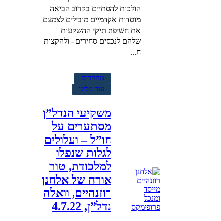
הולכות להסתיים בקרוב הביאה
מוסדות אקדמיים מובילים לצמצם
את חשיפת תיקי ההשקעות
שלהם לנכסים סחירים - ולהקצות
ח...
מחקרים
עוד עלינו
משקיעי הנדל”ן
מסתערים על
חו”ל – ועלולים
לגלות שנפלו
למלכודת, טור
אורח של אלחנן
רוזנהיים, וואלה
נדל”ן, 4.7.22