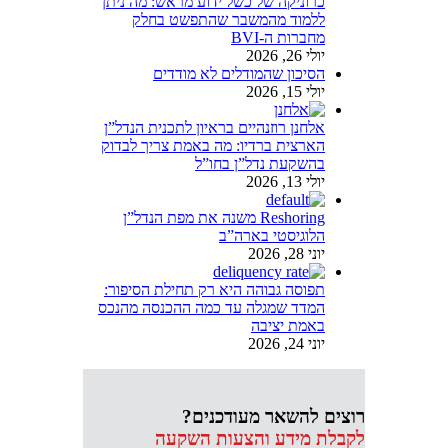
כרוניקה של כשל ידוע מראש: מה ניתן
ללמוד מהמשבר שהתפשט בחלק
מחברות ה-BVI
יולי 26, 2026
הסיכון שהמודלים לא מודדים
יולי 15, 2026
אלחנן רוזנהיים בראיון לתכנית הנדל”ן
הארצית ברדיו: מה באמת צריך לבדוק
בהשקעת נדל”ן בחו”ל
יולי 13, 2026
Reshoring משנה את מפת הנדל”ן
הלוגיסטי בארה”ב
יוני 28, 2026
תפוסה גבוהה היא רק תחילת הסיפור:
המדד שמגלה עד כמה ההכנסה מהנכס
באמת יציבה
יוני 24, 2026
רוצים להשאר מעודכנים?
לקבלת מידע והצעות השקעה