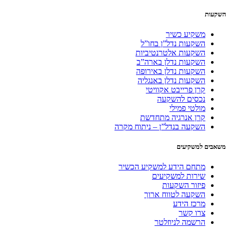
השקעות
משקיע כשיר
השקעות נדל”ן בחו”ל
השקעות אלטרנטיביות
השקעות נדלן בארה”ב
השקעות נדלן באירופה
השקעות נדלן באנגליה
קרן פרייבט אקוויטי
נכסים להשקעה
מולטי פמילי
קרן אנרגיה מתחדשת
השקעה בנדל”ן – ניתוח מקרה
משאבים למשקיעים
מתחם הידע למשקיע הכשיר
שירות למשקיעים
פיזור השקעות
השקעה לטווח ארוך
מרכז הידע
צרו קשר
הרשמה לניוזלטר