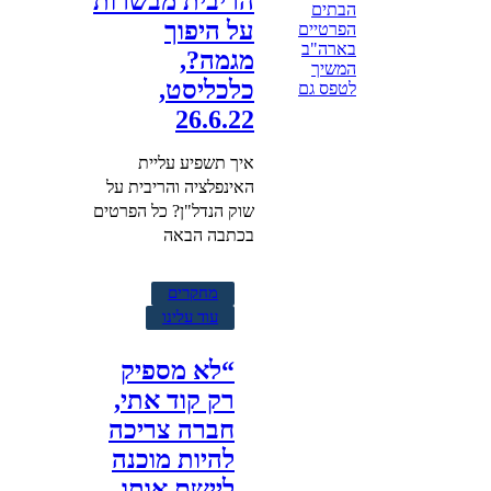
הריבית מבשרות
על היפוך
מגמה?,
כלכליסט,
26.6.22
איך תשפיע עליית
האינפלציה והריבית על
שוק הנדל"ן? כל הפרטים
בכתבה הבאה
מחקרים
עוד עלינו
“לא מספיק
רק קוד אתי,
חברה צריכה
להיות מוכנה
ליישם אותו