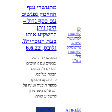
מתעשרי ענף
ההייטק נפגשים
עם כסף גדול –
היכן ניתן
להשקיע אותו
בעת הנוכחית?,
גלובס, 6.6.22
מתעשרי ההייטק
נפגשים עם אקזיטים
וכסף גדול. בכתבה
הבאה בגלובס,
פרופימקס מספקת
מספר תובנות ועונה על
השאלה: כיצד ניתן
להשקיע אותו?
מדריכים