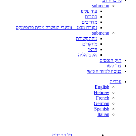
מרכז הידע
submenu
עוד עלינו
כתבות
מדריכים
נקודת מבט – וובינרי העשרה מבית פרופימקס
submenu
מהתקשורת
מחקרים
וידאו
אקטואליה
תיק הנכסים
צרו קשר
כניסה לאזור האישי
עברית
English
Hebrew
French
German
Spanish
Italian
כל התכנים