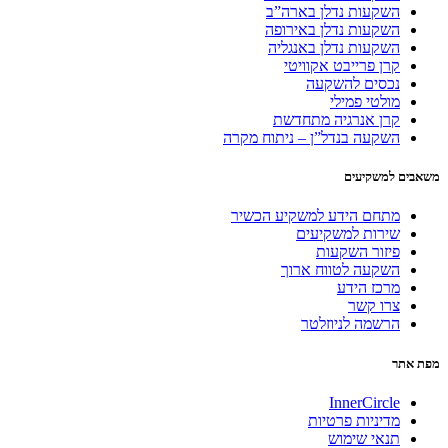
השקעות נדלן בארה”ב
השקעות נדלן באירופה
השקעות נדלן באנגליה
קרן פרייבט אקוויטי
נכסים להשקעה
מולטי פמילי
קרן אנרגיה מתחדשת
השקעה בנדל”ן – ניתוח מקרה
משאבים למשקיעים
מתחם הידע למשקיע הכשיר
שירות למשקיעים
פיזור השקעות
השקעה לטווח ארוך
מרכז הידע
צרו קשר
הרשמה לניוזלטר
מפת אתר
InnerCircle
מדיניות פרטיות
תנאי שימוש