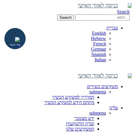
כניסה לאזור האישי
Search
Search
עברית
English
Hebrew
French
צור קשר
German
Spanish
Italian
כניסה לאזור האישי
משקיעים כשירים
submenu
המדריך למשקיע הכשיר
מתחם הידע למשקיע הכשיר
עלינו
submenu
ידע מצטבר
ועדת ההשקעות
המשקיעים שלנו