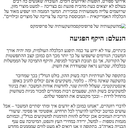
אירועי ספורט, הופעות ואירועים דומים. העובדה שאנשים כה רבים
בעולם לא יוצאים כעת מהבית פוגעת גם בצריכה – למעט מוצרי מזון,
שרושמים עלייה משמעותית במכירות. המשך המגמה הזו ישפיע מאוד על
הכלכלה האמריקאית – המבוססת ברובה על צריכה של מוצרים ובילויים”.
מהשקעותיה של פרופימקס
הנעלם: היקף הפגיעה
בינתיים, עוד לא ידוע עד כמה תיפגע הכלכלה העולמית, ומה יהיה אורך
המשבר; הגורמים שישפיעו על כך יותר מכך הם כמובן קצב ההתפשטות
של הקורונה, אך גם תגובת הציבור למגיפה, והיקף התמיכה של הממשלות
בכלכלה, שכרגע נראה שמעודדת את השוק.
בתקופה של תנודתיות רבה בשוק ההון, בולט הנדל”ן בכך שמדובר
בהשקעה שאינה נזילה – כלומר, משקיעים אינם יכולים להגיב באופן
אינסטינקטיבי, שעלול להיות שגוי, לחדשות אודות המשבר. זאת בניגוד
למשקיעים בשוק ההון, שפעמים רבות ממהרים למכור מניות כשהשוק
מתחיל לרדת – ובכך מקבעים את ההפסד שלהם.
לדברי רוזנהיים, “אנחנו כמובן לא יודעים איך ומתי יסתיים המשבר – אבל
עושים כמיטב יכולתנו להיערך לכל תרחיש, אופטימי או פסימי. שיעורי
הריבית הנמוכים אכן יכולים להוות הזדמנות למשקיעים בנדל”ן, וכמותם
מגמות נוספות – למשל, ירידה במחירי העץ והנפט, המיטיבה עם ענף
הבנייה בארה”ב. בתקופה זו אנו רואים לא מעט לווים שמממנים מחדש