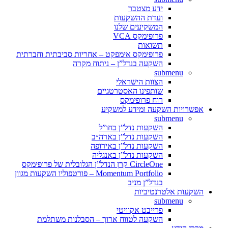
ידע מצטבר
ועדת ההשקעות
המשקיעים שלנו
פרופימקס VCA
תשואות
פרופימקס אימפקט – אחריות סביבתית וחברתית
השקעה בנדל”ן – ניתוח מקרה
submenu
הצוות הישראלי
שותפינו האסטרטגיים
רוח פרופימקס
אפשרויות השקעה ומידע למשקיע
submenu
השקעות נדל”ן בחו”ל
השקעות נדל”ן בארה״ב
השקעות נדל”ן באירופה
השקעות נדל”ן באנגליה
CircleOne קרן הנדל”ן הגלובלית של פרופימקס
Momentum Portfolio – פורטפוליו השקעות מגוון
בנדל”ן מניב
השקעות אלטרנטיביות
submenu
פרייבט אקוויטי
השקעה לטווח ארוך – הסבלנות משתלמת