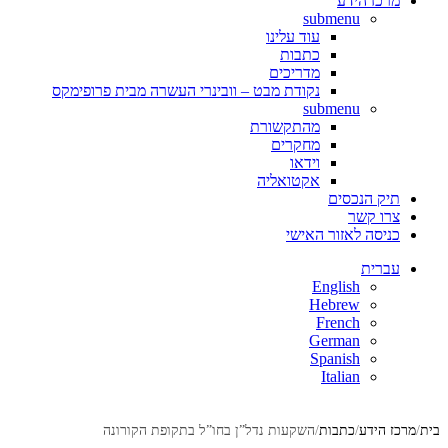
מרכז הידע
submenu
עוד עלינו
כתבות
מדריכים
נקודת מבט – וובינרי העשרה מבית פרופימקס
submenu
מהתקשורת
מחקרים
וידאו
אקטואליה
תיק הנכסים
צרו קשר
כניסה לאזור האישי
עברית
English
Hebrew
French
German
Spanish
Italian
בית
מרכז הידע
כתבות
השקעות נדל”ן בחו”ל בתקופת הקורונה