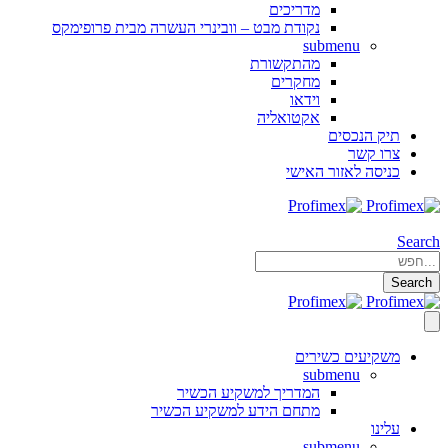
מדריכים
נקודת מבט – וובינרי העשרה מבית פרופימקס
submenu
מהתקשורת
מחקרים
וידאו
אקטואליה
תיק הנכסים
צרו קשר
כניסה לאזור האישי
Search
Search
משקיעים כשירים
submenu
המדריך למשקיע הכשיר
מתחם הידע למשקיע הכשיר
עלינו
submenu