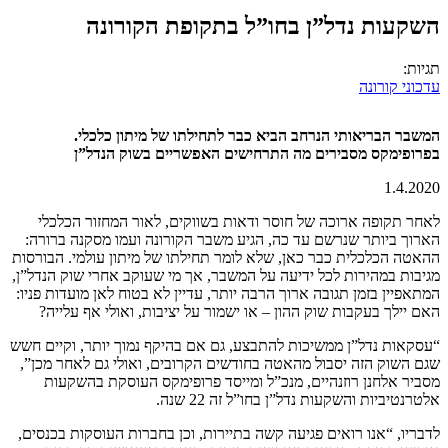
השקעות נדל”ן בחו”ל בתקופת הקורונה
תגיות:
עדכוני קורונה
המשבר הבריאותי הנרחב הביא כבר לתחילתו של מיתון כלכלי.
בפרופימקס מסבירים מה התרחישים האפשריים בשוק הנדל”ן
1.4.2020
לאחר תקופה ארוכה של חוסר ודאות בשווקים, לאור המחזור הכלכלי
הארוך ביותר שנרשם עד כה, הגיע משבר הקורונה ועמו מסקנה ברורה:
ההאטה הכלכלית כבר כאן, שלא לומר תחילתו של מיתון עולמי. הבורסות
מגיבות במהירות לכל ידיעה על המשבר, אך מי שעוקב אחרי שוק הנדל”ן,
המתאפיין בזמן תגובה ארוך הרבה יותר, עדיין לא בטוח לאן מועדות פניו:
האם יילך בעקבות שוק ההון – או ישמור על יציבות, ואולי אף עלייה?
“עסקאות נדל”ן ממשיכות להתבצע, גם אם בהיקף נמוך יותר, וקיים חשש
שגם השוק הזה יסבול מהאטה בחודשים הקרובים, ואולי גם לאחר מכן”,
מסביר אלחנן רוזנהיים, מנכ”ל ומייסד פרופימקס העוסקת בהשקעות
אלטרנטיביות והשקעות נדל”ן בחו”ל זה 22 שנה.
לדבריו, “אנו רואים פגיעה קשה בתיירות, וכן בחברות העוסקות בכנסים,