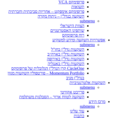
פרופימקס VCA
תשואות
פרופימקס אימפקט – אחריות סביבתית וחברתית
השקעה בנדל”ן – ניתוח מקרה
submenu
הצוות הישראלי
שותפינו האסטרטגיים
רוח פרופימקס
אפשרויות השקעה ומידע למשקיע
submenu
השקעות נדל”ן בחו”ל
השקעות נדל”ן בארה״ב
השקעות נדל”ן באירופה
השקעות נדל”ן באנגליה
CircleOne קרן הנדל”ן הגלובלית של פרופימקס
Momentum Portfolio – פורטפוליו השקעות מגוון
בנדל”ן מניב
השקעות אלטרנטיביות
submenu
פרייבט אקוויטי
השקעה לטווח ארוך – הסבלנות משתלמת
מרכז הידע
submenu
עוד עלינו
כתבות