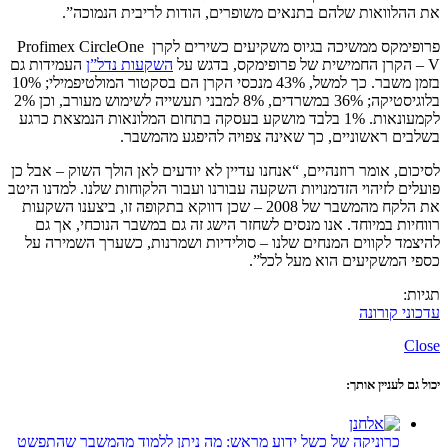
את ההלוואות שלהם בתנאים משופרים, הודות לריבית הנמוכה”.
פרופימקס ממשיכה בגיוס משקיעים כשירים לקרן Profimex CircleOne
V – הקרן החמישית של פרופימקס, בדגש על
השקעות נדל”ן
העמידות גם
בזמן משבר. כך למשל, 43% מנכסי הקרן הם בסקטור המולטיפמילי; 10%
בלוגיסטיקה; 36% במשרדים, 8% למבני תעשייה לשימוש מעורב, וכן 2%
לקמעונאות. 1% בלבד מושקע בעסקה בתחום המלונאות הנמצאת כרגע
בשלבים ראשוניים, כך שאינה צפויה להיפגע מהמשבר.
לסיכום, אומר רוזנהיים, “אנחנו עדיין לא יודעים לאן הולך השוק – אבל כן
פועלים לזיהוי הזדמנויות השקעה עבורנו ועבור הלקוחות שלנו. למדנו היטב
את הלקח מהמשבר של 2008 – שכן דווקא בתקופה זו, ביצענו השקעות
רווחיות במיוחד. אנו מנסים לשחזר הישג זה גם במשבר הנוכחי, אך גם
להיצמד לקווים המנחים שלנו – סולידיות ושמרנות, כשערך השמירה על
כספי המשקיעים הוא מעל לכל”.
תגיות:
עדכוני קורונה
Close
יכול גם לעניין אותך:
כרוניקה של כשל ידוע מראש: מה ניתן ללמוד מהמשבר שהתפשט