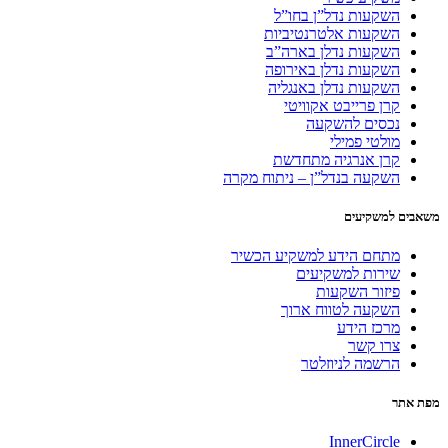
השקעות נדל”ן בחו”ל
השקעות אלטרנטיביות
השקעות נדלן בארה”ב
השקעות נדלן באירופה
השקעות נדלן באנגליה
קרן פרייבט אקוויטי
נכסים להשקעה
מולטי פמילי
קרן אנרגיה מתחדשת
השקעה בנדל”ן – ניתוח מקרה
משאבים למשקיעים
מתחם הידע למשקיע הכשיר
שירות למשקיעים
פיזור השקעות
השקעה לטווח ארוך
מרכז הידע
צרו קשר
הרשמה לניוזלטר
מפת אתר
InnerCircle