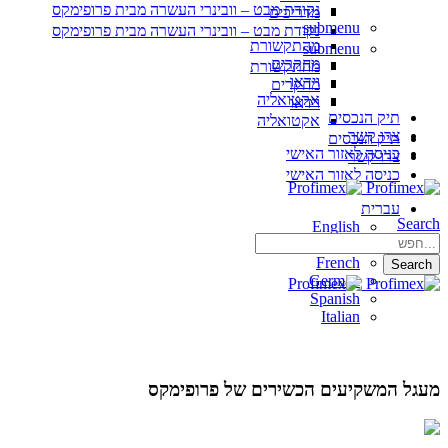
נקודת מבט – וובינרי העשרה מבית פרופימקס
מדריכים
submenu
נקודת מבט – וובינרי העשרה מבית פרופימקס
מהתקשורת
submenu
מחקרים
מהתקשורת
וידאו
מחקרים
אקטואליה
וידאו
תיק הנכסים
אקטואליה
צרו קשר
תיק הנכסים
כניסה לאזור האישי
צרו קשר
כניסה לאזור האישי
עברית
Search
English
Hebrew
French
Search
German
Spanish
Italian
מעגל המשקיעים הכשירים של פרופימקס