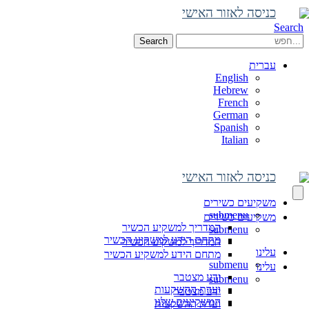
כניסה לאזור האישי
Search
Search
עברית
English
Hebrew
French
German
Spanish
Italian
כניסה לאזור האישי
משקיעים כשירים
submenu
משקיעים כשירים
המדריך למשקיע הכשיר
submenu
מתחם הידע למשקיע הכשיר
המדריך למשקיע הכשיר
עלינו
מתחם הידע למשקיע הכשיר
submenu
עלינו
ידע מצטבר
submenu
ועדת ההשקעות
ידע מצטבר
המשקיעים שלנו
ועדת ההשקעות