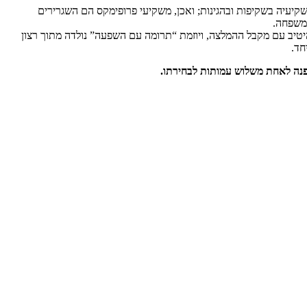
יעיה בשקיפות ובהגינות; ואכן, משקיעי פרופימקס הם השגרירים
 משפחה.
יטיב עם מקבל ההמלצה, ויוזמת “תרומה עם השפעה” נולדה מתוך רצון
חד.