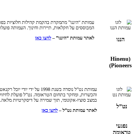
עמותת “היננו” מתמקדת בהקמת קהילות חלוציות בפרי
המבוססים על חקלאות, תיירות וחינוך. העמותה פועלת
לאתר עמותת “היננו” –
לחצו כאן
הננו
(Hinenu
Pioneers)
עמותת נט”ל נוסדה בשנת 998
והכשרות, ומחקר בתחום הטראומה. נט”ל פועלת לחיזוק
במצב סוציו-אקונומי, תוך שמירה על דיסקרטיות מלאה.
נט”ל
לאתר עמותת נט”ל –
לחצו כאן
נפגעי
טראומה