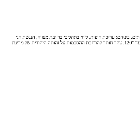
ם, ביניהם: עריכת חופות, ליווי בתהליכי בר ובת מצווה, הנגשת חגי
ישראל, מערך כשרות, תמיכה בתהליכי אבלות, מרכז אתיקה, הסכמי קדם נישואין (“הסכמאהבה”), ויוזמות קהילתיות כמו “קידושישי” ו”עד 120″. צֹהר חותר להרחבת ההסכמות על זהותה היהודית של מדינת