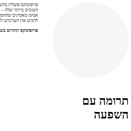
פרופימקס פועלת בהשק
הטובים ביותר שלה – 
אנחנו מאמינים שההמל
להביע את הערכתנו למ
פרופימקס תתרום בשם משקיע InnerCircle סך בשקלים של 1,800 ₪ על השקעה של משקי
תרומה עם
השפעה