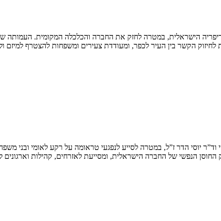
פריה הישראלית, במטרה לחזק את החברה והכלכלה המקומית. העמותה שואפת
 לחיזוק הקשר בין העיר לכפר, ומעודדת צעירים ומשפחות להצטרף למיזם ו
1 על ידי יודי יובל רקנאטי וד”ר יוסי הדר ז”ל, במטרה לסייע לנפגעי טראומה על רקע לא
 החוסן הנפשי של החברה הישראלית, ומסייעת לאזרחים, קהילות וארגונים